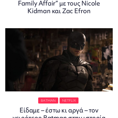
Family Affair” με τους Nicole
Kidman και Zac Efron
BATMAN
NETFLIX
Είδαμε – έστω κι αργά – τον
χειρότερο Batman στην ιστορία