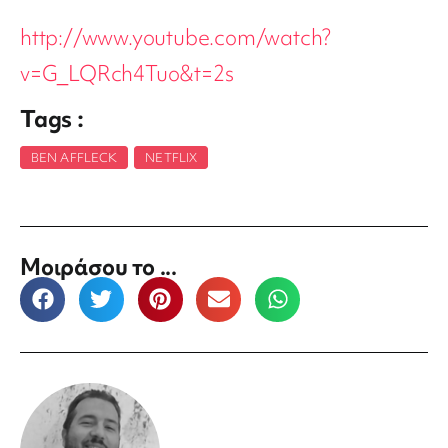
http://www.youtube.com/watch?
v=G_LQRch4Tuo&t=2s
Tags :
BEN AFFLECK
,
NETFLIX
Μοιράσου το ...