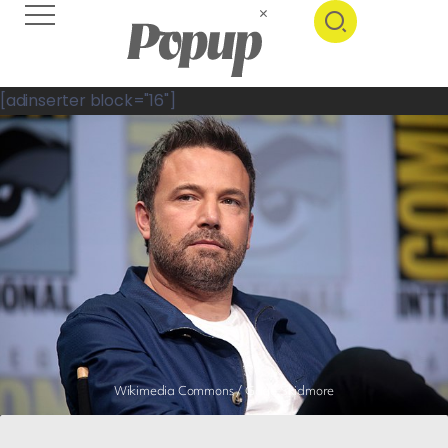
[adinserter block="16"]
Wikimedia Commons / Gage Skidmore