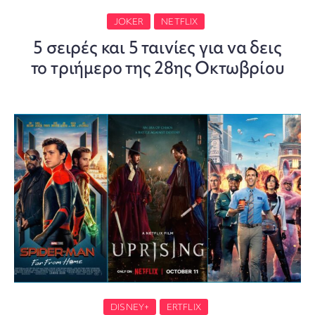
JOKER
NETFLIX
5 σειρές και 5 ταινίες για να δεις
το τριήμερο της 28ης Οκτωβρίου
DISNEY+
ERTFLIX