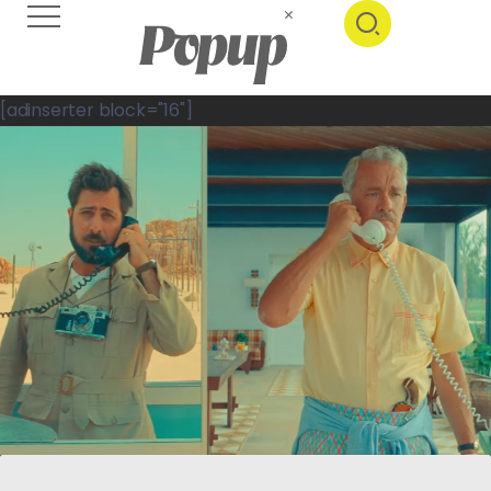
[adinserter block="16"]