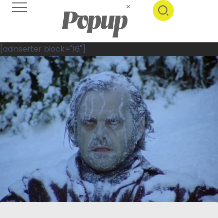
[adinserter block="16"]