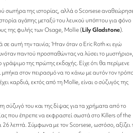
κού σωτήρα της ιστορίας, αλλά ο Scorsese αναθεώρησε
ιστορία αγάπης μεταξύ του λευκού υπόπτου για φόνο
ους της φυλής των Osage, Mollie (
Lily Gladstone
).
 σε αυτή την ταινία; Ήταν όταν ο Eric Roth κι εγώ
χωνόταν παντού προσπαθώντας να λύσει το μυστήριο»
ο γράψιμο της πρώτης εκδοχής. Είχε ότι θα περίμενε
ι μπήκα στον πειρασμό να το κάνω με αυτόν τον τρόπο
ει καρδιά, εκτός από τη Mollie, είναι ο σύζυγός της
η σύζυγό του και της δίψας για τα χρήματα από το
ίας που έπρεπε να εκφραστεί σωστά στο Killers of the
ι 26 λεπτά. Σύμφωνα με τον Scorsese, ωστόσο, αξίζει 