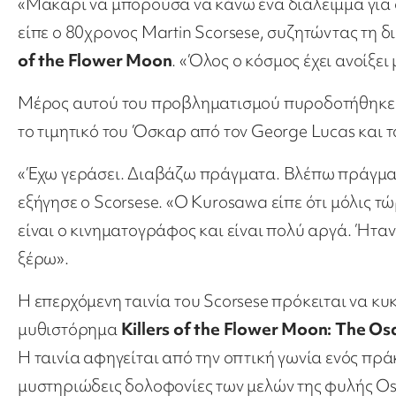
«Μακάρι να μπορούσα να κάνω ένα διάλειμμα για 
είπε ο 80χρονος Martin Scorsese, συζητώντας τη δ
of the Flower Moon
. «Όλος ο κόσμος έχει ανοίξει
Μέρος αυτού του προβληματισμού πυροδοτήθηκε α
το τιμητικό του Όσκαρ από τον George Lucas και το
«Έχω γεράσει. Διαβάζω πράγματα. Βλέπω πράγματα
εξήγησε ο Scorsese. «Ο Kurosawa είπε ότι μόλις τώ
είναι ο κινηματογράφος και είναι πολύ αργά. Ήταν 
ξέρω».
Η επερχόμενη ταινία του Scorsese πρόκειται να κυ
μυθιστόρημα
Killers of the Flower Moon: The Os
Η ταινία αφηγείται από την οπτική γωνία ενός πρά
μυστηριώδεις δολοφονίες των μελών της φυλής O