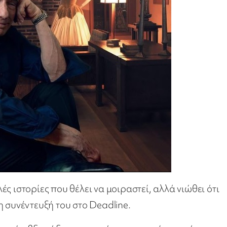
ές ιστορίες που θέλει να μοιραστεί, αλλά νιώθει ότι
 συνέντευξή του στο Deadline.