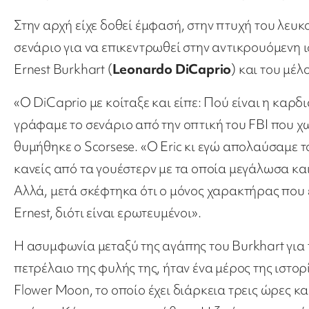
Στην αρχή είχε δοθεί έμφασή, στην πτυχή του λευ
σενάριο για να επικεντρωθεί στην αντικρουόμενη 
Ernest Burkhart (
Leonardo DiCaprio
) και του μέλ
«Ο DiCaprio με κοίταξε και είπε: Πού είναι η καρδιά
γράφαμε το σενάριο από την οπτική του FBI που 
θυμήθηκε ο Scorsese. «Ο Eric κι εγώ απολαύσαμε τ
κανείς από τα γουέστερν με τα οποία μεγάλωσα κα
Αλλά, μετά σκέφτηκα ότι ο μόνος χαρακτήρας που έχ
Ernest, διότι είναι ερωτευμένοι».
Η ασυμφωνία μεταξύ της αγάπης του Burkhart για τ
πετρέλαιο της φυλής της, ήταν ένα μέρος της ιστορ
Flower Moon, το οποίο έχει διάρκεια τρεις ώρες κα