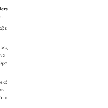
,
llers
».
αβε
ος»,
 να
τώρα
ρικό
nn.
ά τις