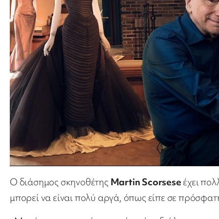
Ο διάσημος σκηνοθέτης
Martin Scorsese
έχει πολλ
μπορεί να είναι πολύ αργά, όπως είπε σε πρόσφατη