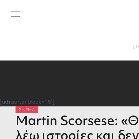
LI
[adinserter block="16"]
ΣΙΝΕΜΑ
Martin Scorsese: «
λέω ιστορίες και δε