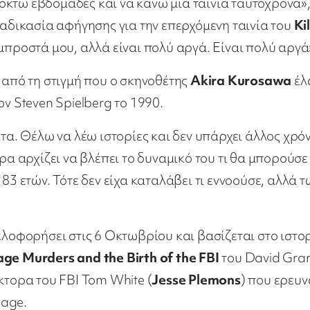
οκτώ εβδομάδες και να κάνω μια ταινία ταυτόχρονα»
ιαδικασία αφήγησης για την επερχόμενη ταινία του
Ki
 μπροστά μου, αλλά είναι πολύ αργά. Είναι πολύ αργά
πό τη στιγμή που ο σκηνοθέτης
Akira Kurosawa
έλ
ν Steven Spielberg το 1990.
. Θέλω να λέω ιστορίες και δεν υπάρχει άλλος χρόν
ρα αρχίζει να βλέπει το δυναμικό του τι θα μπορούσε
83 ετών. Τότε δεν είχα καταλάβει τι εννοούσε, αλλά 
κλοφορήσει στις 6 Οκτωβρίου και βασίζεται στο ιστο
age Murders and the Birth of the FBI
του David Gra
κτορα του FBI Tom White (
Jesse Plemons
) που ερευν
sage.