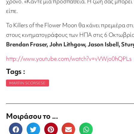
χρόνο. «Κάντε μια προσπάθεια. Η ζωή σας μπορεί ν
είπε.
Το Killers of the Flower Moon θα κάνει πρεμιέρα 
στους κινηματογράφους των ΗΠΑ στις 6 Οκτωβρίο
Brendan Fraser, John Lithgow, Jason Isbell, Stur
http://www.youtube.com/watch?v=vVWjo0hQPLs
Tags :
MARTIN SCORSESE
Μοιράσου το ...