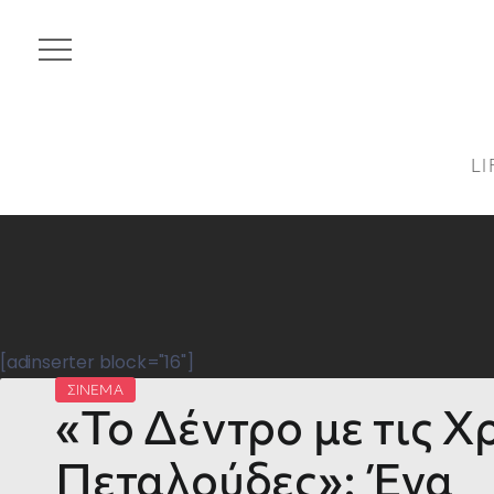
LI
[adinserter block="16"]
ΣΙΝΕΜΑ
«Το Δέντρο με τις Χ
Πεταλούδες»: Ένα