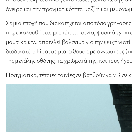
όνειρο και την πραγματικότητα μαζί ή και μεμονωμ
Σε μια εποχή που διακατέχεται από τόσο γρήγορες 
παρακολουθήσεις μια τέτοια ταινία, φυσικά έχοντ
μουσικά κτλ. αποτελεί βάλσαμο για την ψυχή γιατί
διαδικασία: Είσαι σε μια αίθουσα με αγνώστους (π
της μεγάλης οθόνης, τα χρώματά της, και τους ήχου
Πραγματικά, τέτοιες ταινίες σε βοηθούν να νιώσει