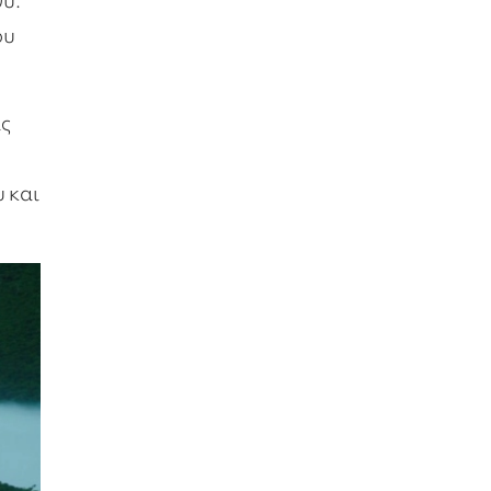
ου
ις
υ και