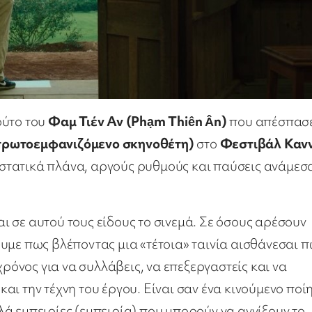
ούτο του
Φαμ Τιέν Αν (Phạm Thiên Ân)
που απέσπασε
 πρωτοεμφανιζόμενο σκηνοθέτη)
στο
Φεστιβάλ Καν
ε στατικά πλάνα, αργούς ρυθμούς και παύσεις ανάμεσ
 σε αυτού τους είδους το σινεμά. Σε όσους αρέσουν
υμε πως βλέποντας μια «τέτοια» ταινία αισθάνεσαι 
χρόνος για να συλλάβεις, να επεξεργαστείς και να
αι την τέχνη του έργου. Είναι σαν ένα κινούμενο ποί
ά εμπειρίες (εμπειρία) που μπορούν να αγγίξουν το