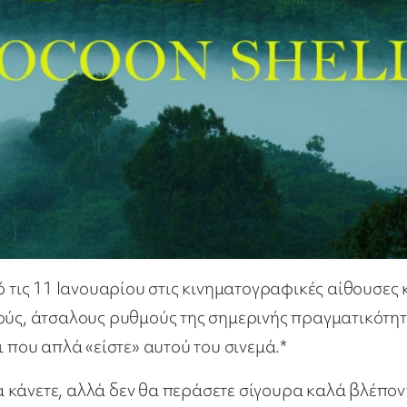
ό τις 11 Ιανουαρίου στις κινηματογραφικές αίθουσες 
γούς, άτσαλους ρυθμούς της σημερινής πραγματικότη
νοι που απλά «είστε» αυτού του σινεμά.*
 κάνετε, αλλά δεν θα περάσετε σίγουρα καλά βλέπον