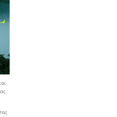
και
τας
τας