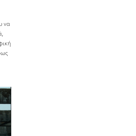
υ να
ά,
αφική
φως