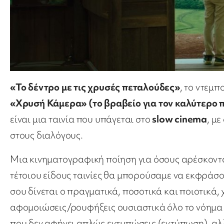
«Το δέντρο με τις χρυσές πεταλούδες»
, το ντεμπ
«Χρυσή Κάμερα»
(το βραβείο για τον καλύτερο
είναι μια ταινία που υπάγεται στο
slow cinema
, μ
στους διαλόγους.
Μια κινηματογραφική ποίηση για όσους αρέσκονται
τέτοιου είδους ταινίες θα μπορούσαμε να εκφράσο
σου δίνεται ο πραγματικά, ποσοτικά και ποιοτικά, 
αφομοιώσεις/ρουφήξεις ουσιαστικά όλο το νόημα κ
που δεν αφήνει απλώς εντυπώσεις (εντύπωση), αλλ