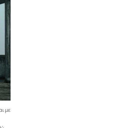
αι με
θύ.