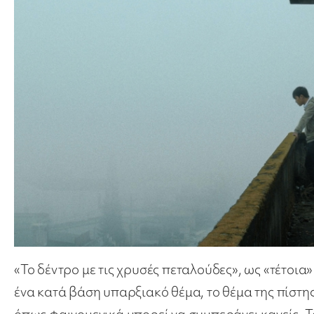
«Το δέντρο με τις χρυσές πεταλούδες», ως «τέτοια»
ένα κατά βάση υπαρξιακό θέμα, το θέμα της πίστης
όπως φαινομενικά μπορεί να συμπεράνει κανείς. Το 