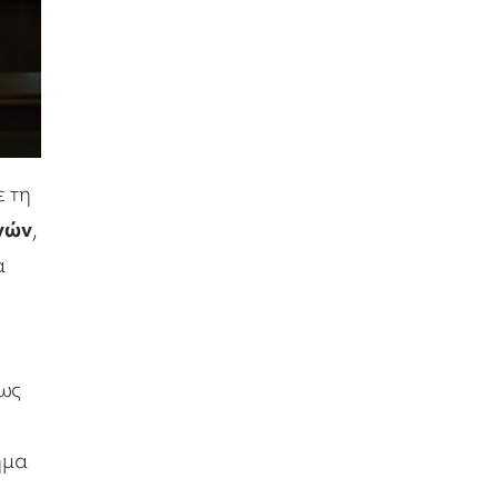
 τη
νών
,
α
πως
ημα