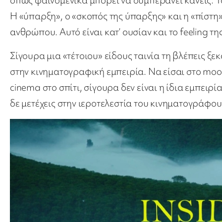
Η «ύπαρξη», ο «σκοπός της ύπαρξης» και η «πίστη»
ανθρώπου. Αυτό είναι κατ’ ουσίαν και το feeling της
Σίγουρα μια «τέτοιου» είδους ταινία τη βλέπεις ξ
στην κινηματογραφική εμπειρία. Να είσαι στο mood
cinema στο σπίτι, σίγουρα δεν είναι η ίδια εμπειρί
δε μετέχεις στην ιεροτελεστία του κινηματογράφου