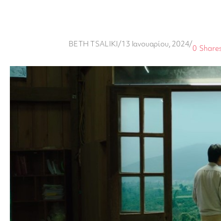
BETH TSALIKI
/
13 Ιανουαρίου, 2024
/
0
Share