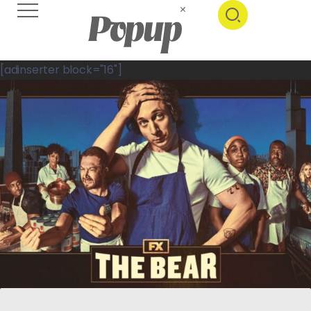
[adinserter block="16"]