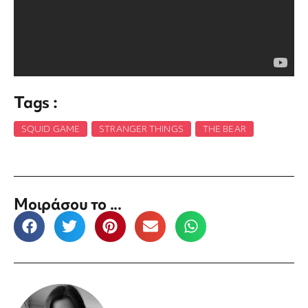
Tags :
SQUID GAME
,
STRANGER THINGS
,
THE BEAR
Μοιράσου το ...