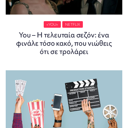
«YOU»
NETFLIX
You – Η τελευταία σεζόν: ένα
φινάλε τόσο κακό, που νιώθεις
ότι σε τρολάρει