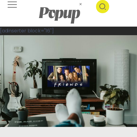
[adinserter block="16"]