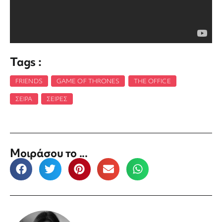
Tags :
FRIENDS
,
GAME OF THRONES
,
THE OFFICE
,
ΣΕΙΡΑ
,
ΣΕΙΡΈΣ
Μοιράσου το ...