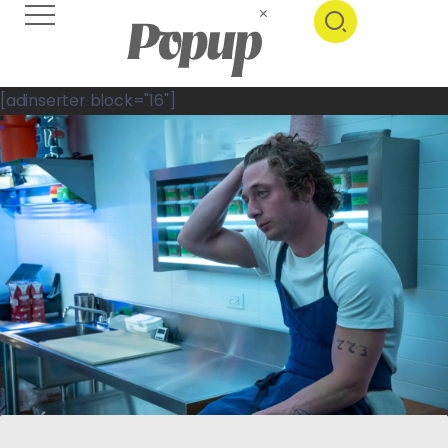
[adinserter block="16"]