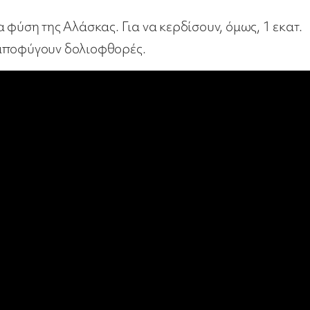
 φύση της Αλάσκας. Για να κερδίσουν, όμως, 1 εκατ.
 αποφύγουν δολιοφθορές.