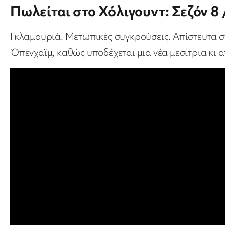
Πωλείται στο Χόλιγουντ: Σεζόν 8 
Γκλαμουριά. Μετωπικές συγκρούσεις. Απίστευτα σπ
Όπενχαϊμ, καθώς υποδέχεται μια νέα μεσίτρια κι α