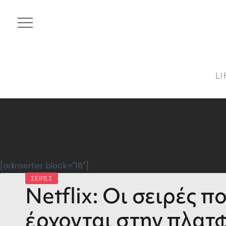
LI
[adinserter block="16"]
ΣΕΙΡΕΣ
Netflix: Οι σειρές π
έρχονται στην πλατ