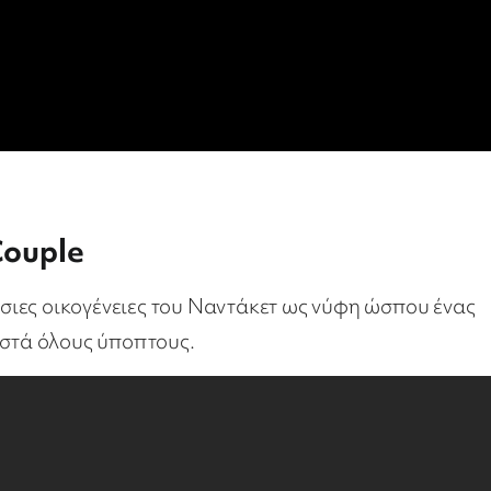
Couple
ούσιες οικογένειες του Ναντάκετ ως νύφη ώσπου ένας
ιστά όλους ύποπτους.