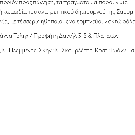
 προϊόν προς πώληση, τα πράγματα θα πάρουν μια
ή κωμωδία του ανατρεπτικού δημιουργού της Σαουμ
νία, με τέσσερις ηθοποιούς να ερμηνεύουν οκτώ ρόλο
άννα Τόλη» / Προφήτη Δανιήλ 3-5 & Πλαταιών
, Κ. Πλεμμένος. Σκην.: Κ. Σκουρλέτης. Κοστ.: Ιωάνν. Τ