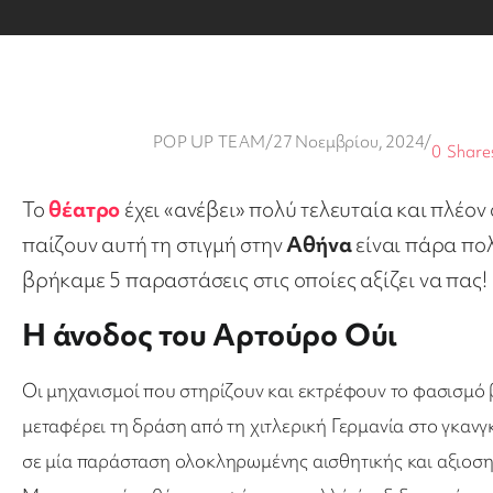
POP UP TEAM
/
27 Νοεμβρίου, 2024
/
0
Share
Το
θέατρο
έχει «ανέβει» πολύ τελευταία και πλέον
παίζουν αυτή τη στιγμή στην
Αθήνα
είναι πάρα πολ
βρήκαμε 5 παραστάσεις στις οποίες αξίζει να πας!
Η άνοδος του Αρτούρο Ούι
Οι μηχανισμοί που στηρίζουν και εκτρέφουν το φασισμό
μεταφέρει τη δράση από τη χιτλερική Γερμανία στο γκαν
σε μία παράσταση ολοκληρωμένης αισθητικής και αξιοση