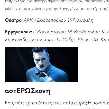
Μπρεχτ για ένα θέατρο αφύπνισης αλλά όχι διδακτικό κα
κώδωνα του κινδύνου για την “(ανα)γέννηση του τέρατος”.
Θέατρο
:
ARK / Δροσοπούλου 197, Κυψέλη
Ερμηνεύουν
:
Γ. Χρυσοστόμου, Μ. Βαλάσογλου, Κ. 
Συμεωνίδης. Σκην.-κοστ.: Π. Μέξης. Μουσ.: Αλ. Κτισ
αστΕΡΩΣκονη
Εσύ, πότε ερωτεύτηκες τελευταία φορά; H μοναδι