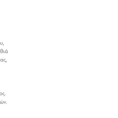
υ,
αθιά
ας,
ος.
τών.