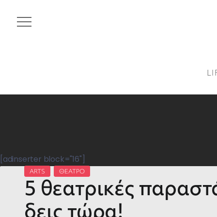
LI
[adinserter block="16"]
ARTS
,
ΘΕΑΤΡΟ
5 θεατρικές παραστ
δεις τώρα!