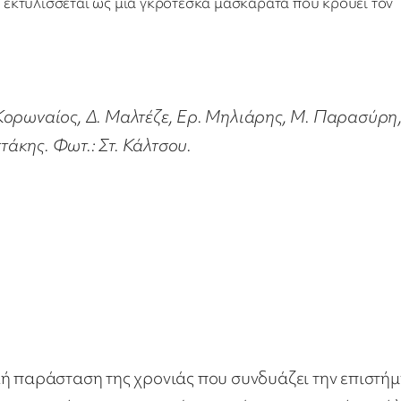
ι εκτυλίσσεται ως μία γκροτέσκα μασκαράτα που κρούει τον
Κορωναίος, Δ. Μαλτέζε, Ερ. Μηλιάρης, Μ. Παρασύρη,
τάκης. Φωτ.: Στ. Κάλτσου.
κή παράσταση της χρονιάς που συνδυάζει την επιστή