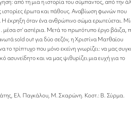
ση: από τη μια η ιστορία του σύμπαντος, από την ά
ς ιστορίες έρωτα και πάθους. Αναβίωση φωνών που
. Η έκρηξη όταν ένα ανθρώπινο σώμα ερωτεύεται. Μ
… μέσα στ’ αστέρια. Μετά το πρωτότυπο έργο βάιζα, 
νωτά sold out για δύο σεζόν, η Χριστίνα Ματθαίου
 το τρίπτυχο που μόνο εκείνη γνωρίζει: να μας συγκι
κό ασυνείδητο και να μας ψιθυρίζει μια ευχή για το
άτης, Ελ. Παγκάλου, Μ. Σκαρώνη. Κοστ.: Β. Σύρμα.