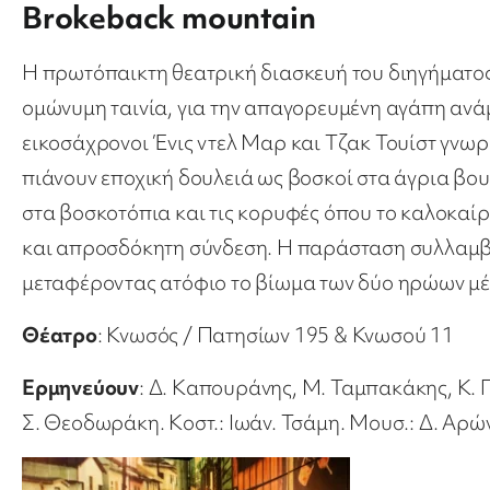
Brokeback mountain
Η πρωτόπαικτη θεατρική διασκευή του διηγήματος 
ομώνυμη ταινία, για την απαγορευμένη αγάπη ανά
εικοσάχρονοι Ένις ντελ Μαρ και Τζακ Τουίστ γνωρ
πιάνουν εποχική δουλειά ως βοσκοί στα άγρια βου
στα βοσκοτόπια και τις κορυφές όπου το καλοκαίρ
και απροσδόκητη σύνδεση. Η παράσταση συλλαμβάν
μεταφέροντας ατόφιο το βίωμα των δύο ηρώων μέ
Θέατρο
: Κνωσός / Πατησίων 195 & Κνωσού 11
Ερμηνεύουν
: Δ. Καπουράνης, Μ. Ταμπακάκης, Κ. Γ
Σ. Θεοδωράκη. Κοστ.: Ιωάν. Τσάμη. Mουσ.: Δ. Αρών