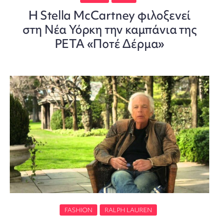
Η Stella McCartney φιλοξενεί
στη Νέα Υόρκη την καμπάνια της
PETA «Ποτέ Δέρμα»
FASHION
RALPH LAUREN