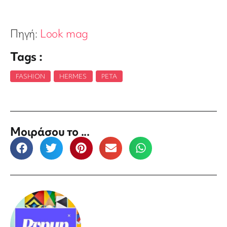
Πηγή:
Look mag
Tags :
FASHION
,
HERMES
,
PETA
Μοιράσου το ...