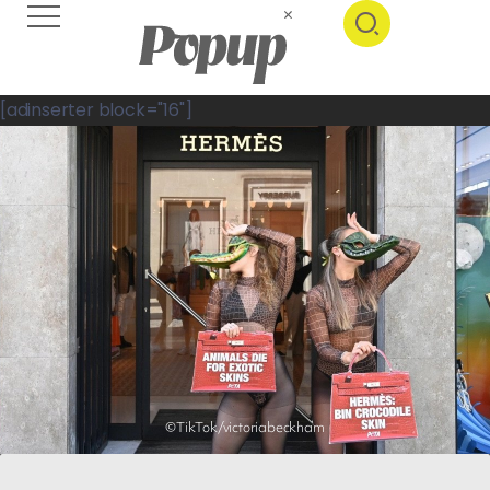
[adinserter block="16"]
©TikTok/victoriabeckham