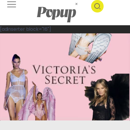
[adinserter block="16"]