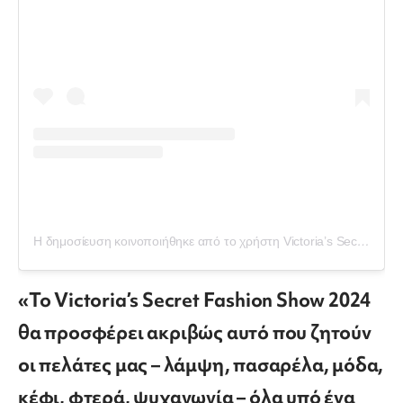
Η δημοσίευση κοινοποιήθηκε από το χρήστη Victoria’s Secret (@victoriassecret)
«To Victoria’s Secret Fashion Show 2024
θα προσφέρει ακριβώς αυτό που ζητούν
οι πελάτες μας – λάμψη, πασαρέλα, μόδα,
κέφι, φτερά, ψυχαγωγία – όλα υπό ένα