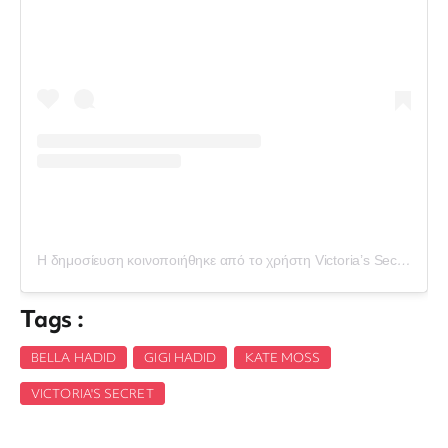
Η δημοσίευση κοινοποιήθηκε από το χρήστη Victoria’s Secret (@victoriassecret)
Tags :
BELLA HADID
,
GIGI HADID
,
KATE MOSS
,
VICTORIA'S SECRET