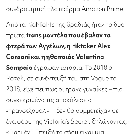
συνδρομητική πλατφόρμα Amazon Prime.
Από τα highlights της βραδιάς ήταν τα δυο
πρώτα
trans μοντέλα που έβαλαν τα
φτερά των Αγγέλων, η tiktoker Alex
Consani και η ηθοποιός Valentina
Sampaio
έγραψαν ιστορία. Το 2018 ο
Razek, σε συνέντευξή του στη Vogue το
2018, είχε πει πως οι τρανς γυναίκες – πιο
συγκεκριμένα τις αποκάλεσε οι
«τρανσέξουαλ» – δεν θα συμμετείχαν σε
ένα σόου της Victoria’s Secret, δηλώνοντας:
«Γιατί όχι; Επειδή το σόου είναι μια