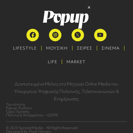
LIFESTYLE
ΜΟΥΣΙΚΗ
ΣΕΙΡΕΣ
ΣΙΝΕΜΑ
LIFE
MARKET
Διαπιστευμένο Μέλος στο Μητρώο Online Media του
Υπουργείου Ψηφιακής Πολιτικής, Τηλεπικοινωνιών &
Ενημέρωσης
Ταυτότητα
Popup Authors
Όροι Χρήσης
Πολιτική Απορρήτου – GDPR
© 2024 Spread Media - All Rights Reserved
Designed by Pixel Heroes