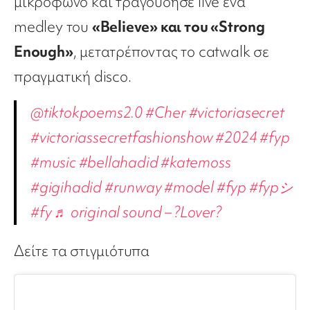
μικρόφωνο και τραγούδησε live ένα
medley του
«Βelieve» και του «Strong
Enough»
, μετατρέποντας το catwalk σε
πραγματική disco.
@tiktokpoems2.0
#Cher
#victoriasecret
#victoriassecretfashionshow
#2024
#fyp
#music
#bellahadid
#katemoss
#gigihadid
#runway
#model
#fyp
#fypシ
#fy
♬ original sound – ?Lover?
Δείτε τα στιγμιότυπα