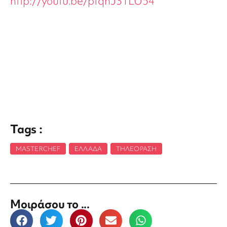
http://youtu.be/pfqhJ3TLU54
Tags :
MASTERCHEF
,
ΕΛΛΆΔΑ
,
ΤΗΛΕΌΡΑΣΗ
Μοιράσου το ...