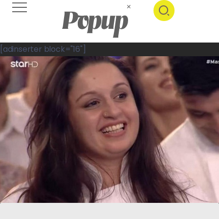
[adinserter block="16"]