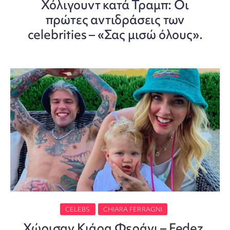
Χόλιγουντ κατά Τραμπ: Οι
πρώτες αντιδράσεις των
celebrities – «Σας μισώ όλους».
CELEBS
CHIARA FERRAGNI
Χώρισαν Κιάρα Φεράνι – Fedez,