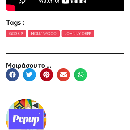
Tags :
GOSSIP
,
HOLLYWOOD
,
JOHNNY DEPP
Μοιράσου το ...