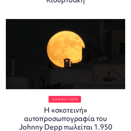
JOHNNY DEPP
Η «σκοτεινή»
αυτοπροσωπογραφία του
Johnny Depp πωλείται 1.950