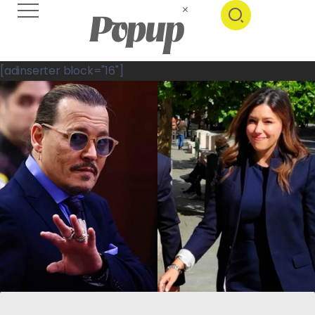
[adinserter block="16"]