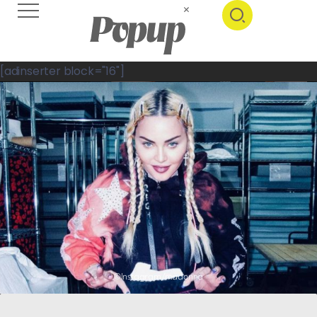
[adinserter block="16"]
©Instagram/madonna