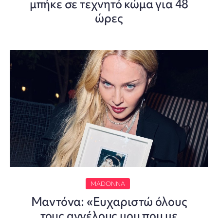
μπήκε σε τεχνητό κώμα για 48
ώρες
MADONNA
Μαντόνα: «Ευχαριστώ όλους
τους αγγέλους μου που με