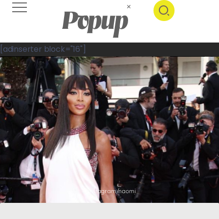
[adinserter block="16"]
©instagram/naomi