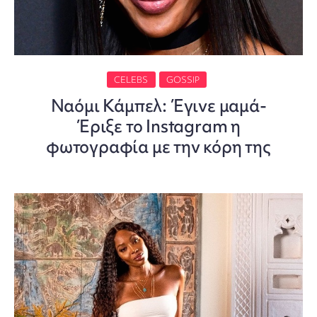
CELEBS
GOSSIP
Ναόμι Κάμπελ: Έγινε μαμά-
Έριξε το Instagram η
φωτογραφία με την κόρη της