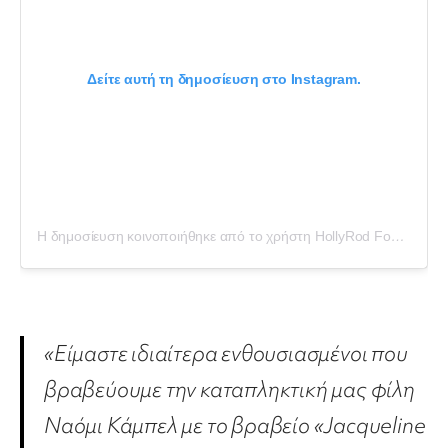
Δείτε αυτή τη δημοσίευση στο Instagram.
Η δημοσίευση κοινοποιήθηκε από το χρήστη HollyRod Foundation (@hollyrodfdn)
«Είμαστε ιδιαίτερα ενθουσιασμένοι που
βραβεύουμε την καταπληκτική μας φίλη
Ναόμι Κάμπελ με το βραβείο «Jacqueline