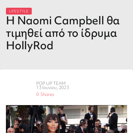
LIFESTYLE
Η Naomi Campbell θα
τιμηθεί από το ίδρυμα
HollyRod
POP UP TEAM
13 Ιουνίου, 2023
0
Shares