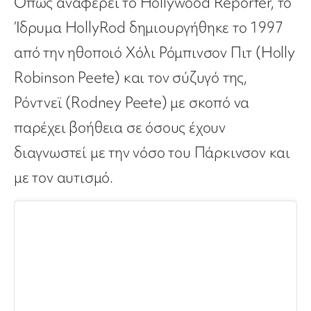
Οπως αναφέρει το Ηollywood Reporter, το
Ίδρυμα HollyRod δημιουργήθηκε το 1997
από την ηθοποιό Χόλι Ρόμπινσον Πιτ (Holly
Robinson Peete) και τον σύζυγό της,
Ρόντνεϊ (Rodney Peete) με σκοπό να
παρέχει βοήθεια σε όσους έχουν
διαγνωστεί με την νόσο του Πάρκινσον και
με τον αυτισμό.