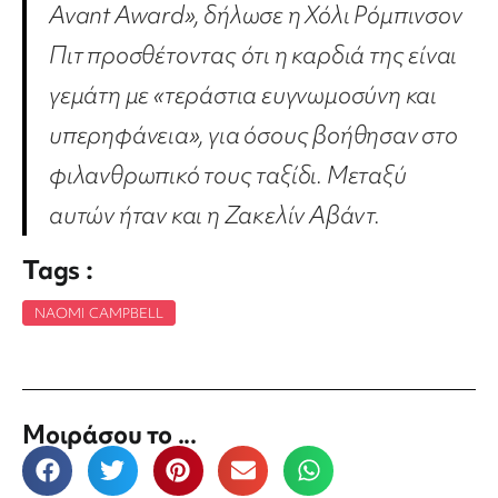
Avant Award», δήλωσε η Χόλι Ρόμπινσον
Πιτ προσθέτοντας ότι η καρδιά της είναι
γεμάτη με «τεράστια ευγνωμοσύνη και
υπερηφάνεια», για όσους βοήθησαν στο
φιλανθρωπικό τους ταξίδι. Μεταξύ
αυτών ήταν και η Ζακελίν Αβάντ.
Tags :
NAOMI CAMPBELL
Μοιράσου το ...