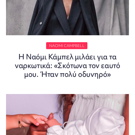
NAOMI CAMPBELL
Η Ναόμι Κάμπελ μιλάει για τα
ναρκωτικά: «Σκότωνα τον εαυτό
μου. Ήταν πολύ οδυνηρό»