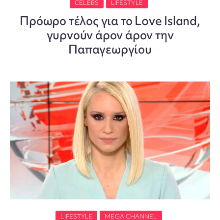
CELEBS
LIFESTYLE
Πρόωρο τέλος για το Love Island,
γυρνούν άρον άρον την
Παπαγεωργίου
LIFESTYLE
MEGA CHANNEL