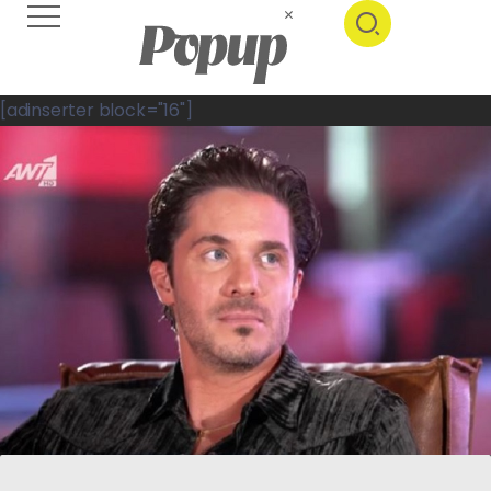
[adinserter block="16"]