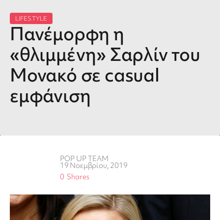
LIFESTYLE
Πανέμορφη η
«θλιμμένη» Σαρλίν του
Μονακό σε casual
εμφάνιση
POP UP TEAM
19 Νοεμβρίου, 2019
0
Shares