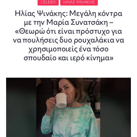
CELEBS
ΗΛΊΑΣ ΨΙΝΆΚΗΣ
Ηλίας Ψινάκης: Μεγάλη κόντρα
με την Μαρία Συνατσάκη –
«Θεωρώ ότι είναι πρόστυχο για
να πουλήσεις δυο ρουχαλάκια να
χρησιμοποιείς ένα τόσο
σπουδαίο και ιερό κίνημα»