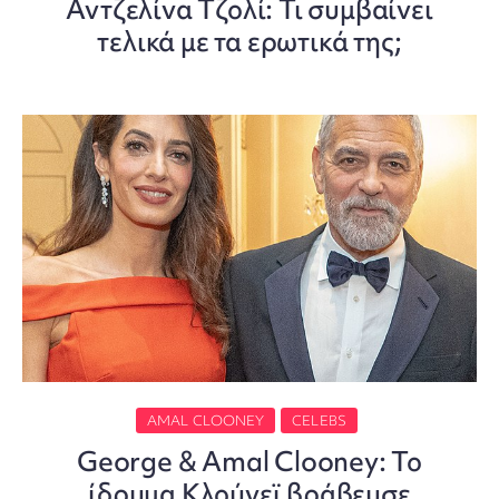
Αντζελίνα Τζολί: Τι συμβαίνει
τελικά με τα ερωτικά της;
AMAL CLOONEY
CELEBS
George & Amal Clooney: Το
ίδρυμα Κλούνεϊ βράβευσε