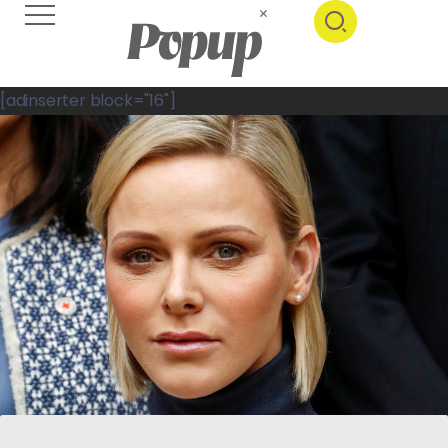
[adinserter block="16"]