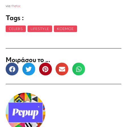
via:
thetoc
Tags :
CELEBS
,
LIFESTYLE
,
ΚΌΣΜΟΣ
Μοιράσου το ...