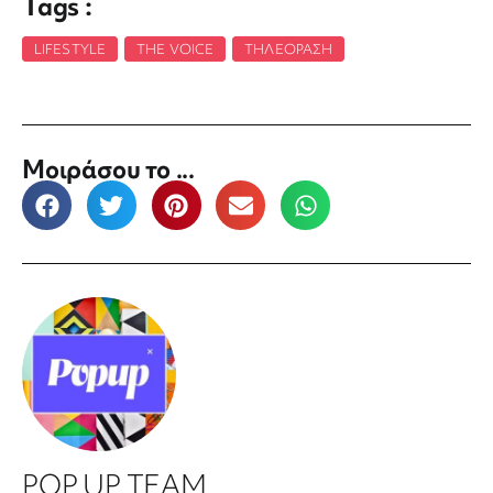
Tags :
LIFESTYLE
,
THE VOICE
,
ΤΗΛΕΌΡΑΣΗ
Μοιράσου το ...
POP UP TEAM