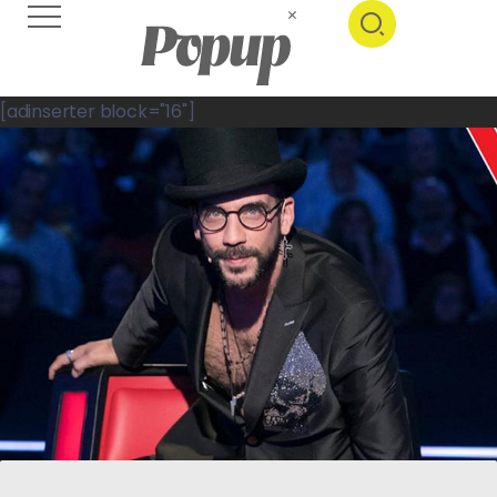
[adinserter block="16"]