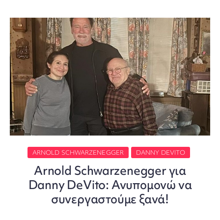
ARNOLD SCHWARZENEGGER
DANNY DEVITO
Arnold Schwarzenegger για
Danny DeVito: Ανυπομονώ να
συνεργαστούμε ξανά!