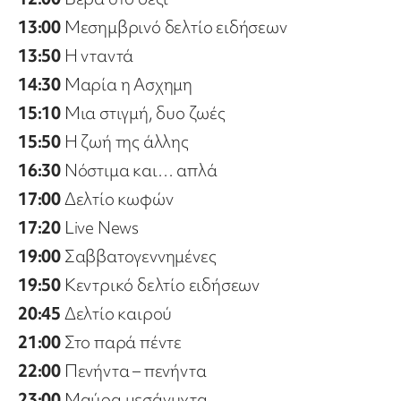
13:00
Μεσημβρινό δελτίο ειδήσεων
13:50
Η νταντά
14:30
Μαρία η Ασχημη
15:10
Μια στιγμή, δυο ζωές
15:50
Η ζωή της άλλης
16:30
Νόστιμα και… απλά
17:00
Δελτίο κωφών
17:20
Live News
19:00
Σαββατογεννημένες
19:50
Κεντρικό δελτίο ειδήσεων
20:45
Δελτίο καιρού
21:00
Στο παρά πέντε
22:00
Πενήντα – πενήντα
23:00
Μαύρα μεσάνυχτα