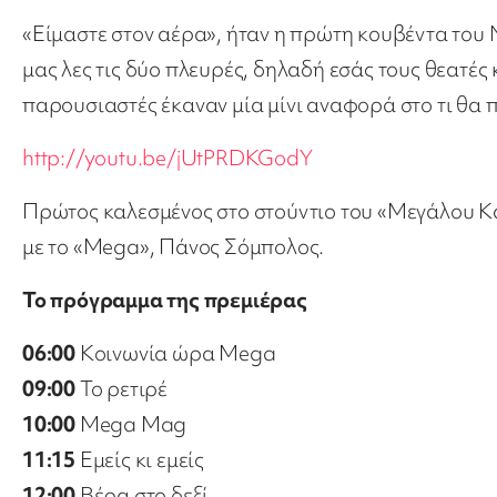
«Είμαστε στον αέρα», ήταν η πρώτη κουβέντα του 
μας λες τις δύο πλευρές, δηλαδή εσάς τους θεατές
παρουσιαστές έκαναν μία μίνι αναφορά στο τι θα π
http://youtu.be/jUtPRDKGodY
Πρώτος καλεσμένος στο στούντιο του «Μεγάλου Κα
με το «Mega», Πάνος Σόμπολος.
Το πρόγραμμα της πρεμιέρας
06:00
Κοινωνία ώρα Mega
09:00
Το ρετιρέ
10:00
Mega Mag
11:15
Εμείς κι εμείς
12:00
Βέρα στο δεξί