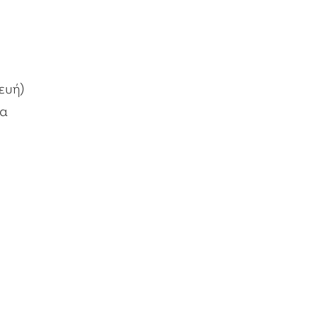
ευή)
Θα