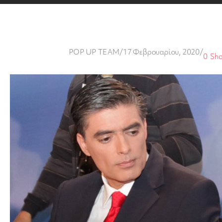
POP UP TEAM
/
17 Φεβρουαρίου, 2020
/
0
Sha