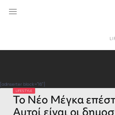
LI
[adinserter block="16"]
LIFESTYLE
Το Νέο Μέγκα επέσ
Αυτοί είναι οι δημο