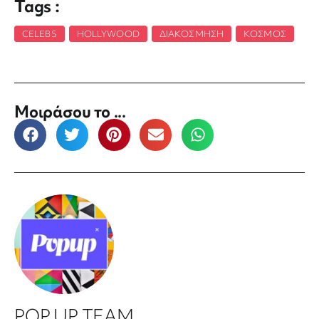
Tags :
CELEBS
,
HOLLYWOOD
,
ΔΙΑΚΌΣΜΗΣΗ
,
ΚΌΣΜΟΣ
Μοιράσου το ...
POP UP TEAM