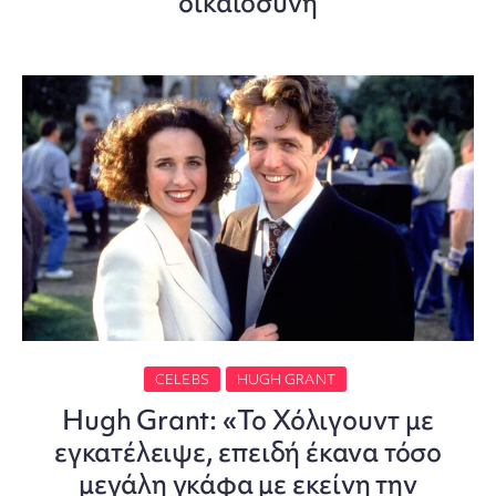
δικαιοσύνη
CELEBS
HUGH GRANT
Hugh Grant: «Το Χόλιγουντ με
εγκατέλειψε, επειδή έκανα τόσο
μεγάλη γκάφα με εκείνη την