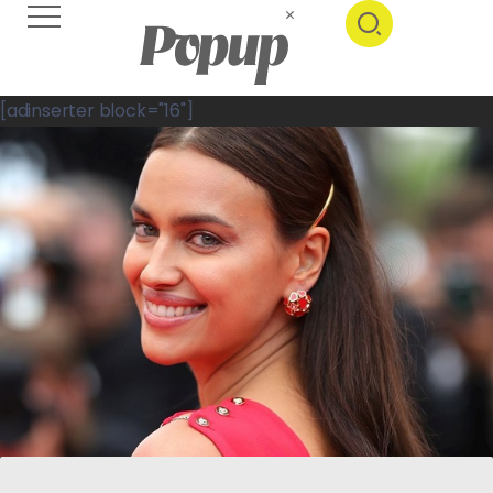
[adinserter block="16"]