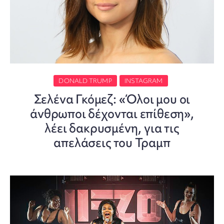
DONALD TRUMP
INSTAGRAM
Σελένα Γκόμεζ: «Όλοι μου οι
άνθρωποι δέχονται επίθεση»,
λέει δακρυσμένη, για τις
απελάσεις του Τραμπ