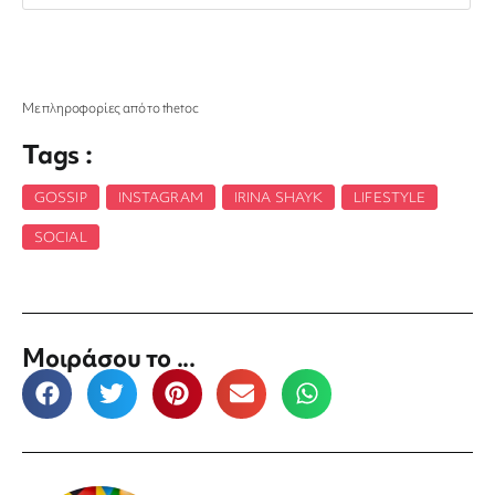
Με πληροφορίες από το thetoc
Tags :
GOSSIP
,
INSTAGRAM
,
IRINA SHAYK
,
LIFESTYLE
,
SOCIAL
Μοιράσου το ...