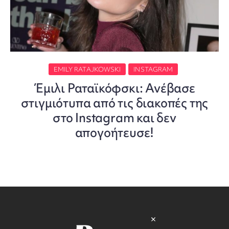
EMILY RATAJKOWSKI
INSTAGRAM
Έμιλι Ραταϊκόφσκι: Ανέβασε
στιγμιότυπα από τις διακοπές της
στο Instagram και δεν
απογοήτευσε!