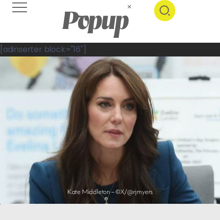
[adinserter block="16"]
Kate Middleton – ©X/@rjmyers