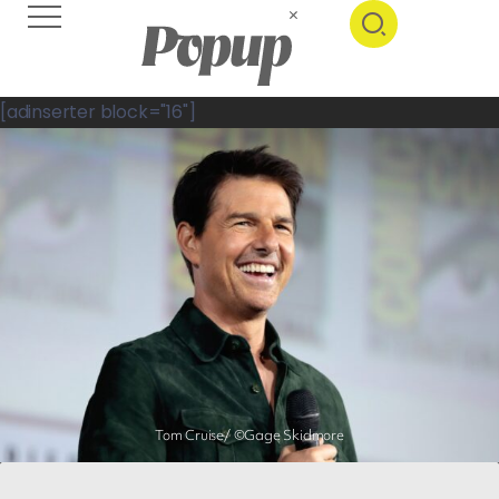
[adinserter block="16"]
Tom Cruise/ ©Gage Skidmore