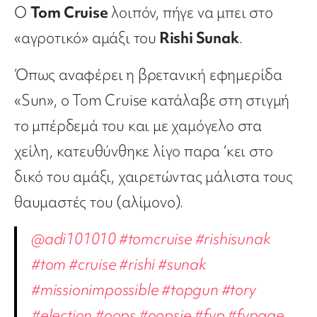
Ο
Tom Cruise
λοιπόν, πήγε να μπει στο
«αγροτικό» αμάξι του
Rishi Sunak
.
Όπως αναφέρει η βρετανική εφημερίδα
«Sun», ο Tom Cruise κατάλαβε στη στιγμή
το μπέρδεμά του και με χαμόγελο στα
χείλη, κατευθύνθηκε λίγο παρα ‘κει στο
δικό του αμάξι, χαιρετώντας μάλιστα τους
θαυμαστές του (αλίμονο).
@adi101010
#tomcruise
#rishisunak
#tom
#cruise
#rishi
#sunak
#missionimpossible
#topgun
#tory
#election
#oops
#oopsie
#fyp
#fypage