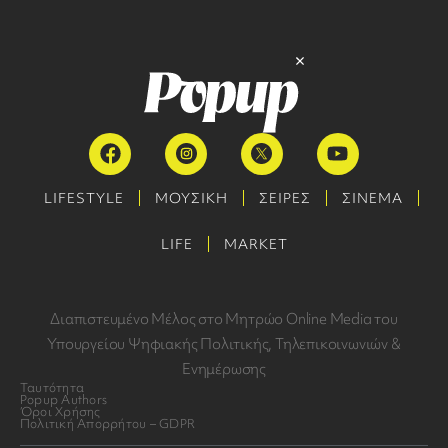
LIFESTYLE
ΜΟΥΣΙΚΗ
ΣΕΙΡΕΣ
ΣΙΝΕΜΑ
LIFE
MARKET
Διαπιστευμένο Μέλος στο Μητρώο Online Media του
Υπουργείου Ψηφιακής Πολιτικής, Τηλεπικοινωνιών &
Ενημέρωσης
Ταυτότητα
Popup Authors
Όροι Χρήσης
Πολιτική Απορρήτου – GDPR