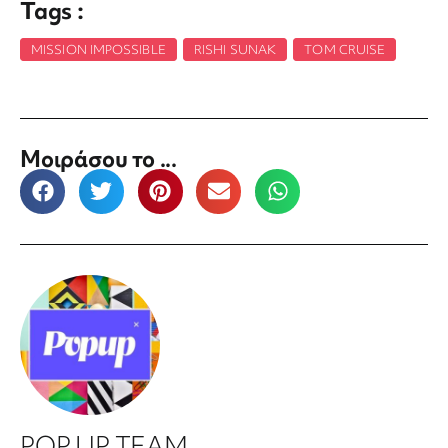
Tags :
MISSION IMPOSSIBLE
,
RISHI SUNAK
,
TOM CRUISE
Μοιράσου το ...
POP UP TEAM