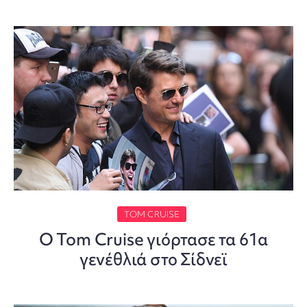
TOM CRUISE
Ο Tom Cruise γιόρτασε τα 61α
γενέθλιά στο Σίδνεϊ