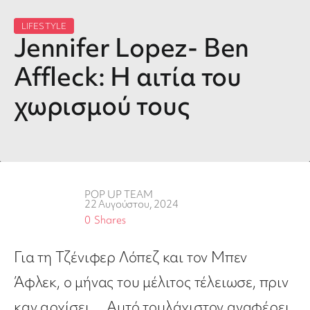
LIFESTYLE
Jennifer Lopez- Ben
Affleck: H αιτία του
χωρισμού τους
POP UP TEAM
22 Αυγούστου, 2024
0
Shares
Για τη Τζένιφερ Λόπεζ και τον Μπεν
Άφλεκ, ο μήνας του μέλιτος τέλειωσε, πριν
καν αρχίσει… Αυτό τουλάχιστον αναφέρει