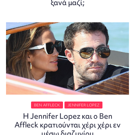
ξανά μαζί;
BEN AFFLECK
JENNIFER LOPEZ
Η Jennifer Lopez και ο Ben
Affleck κρατιούνται χέρι χέρι εν
μέσω διαζυγίου