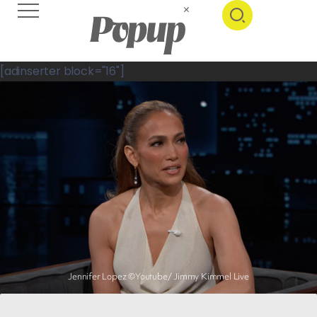
[adinserter block="16"]
Jennifer Lopez ©Youtube/ Jimmy Kimmel Live