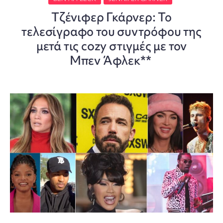
Τζένιφερ Γκάρνερ: Το
τελεσίγραφο του συντρόφου της
μετά τις cozy στιγμές με τον
Μπεν Άφλεκ**