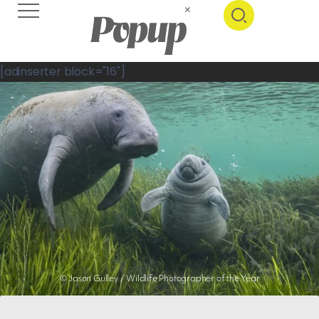
[adinserter block="16"]
© Jason Gulley / Wildlife Photographer of the Year