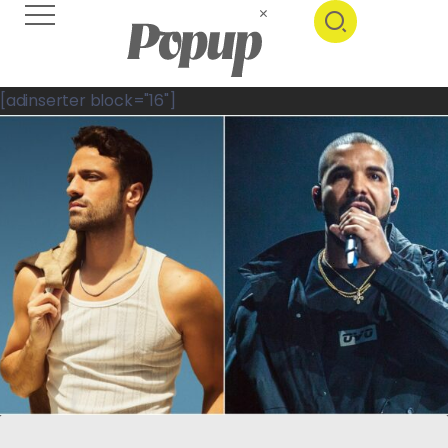
[adinserter block="16"]