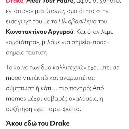
Drake
,
Meet Your Padre
,
αφού οι χρήστες
εντόπισαν μια
ύποπτη
ομοιότητα στην
εισαγωγή του με το
Ηλιοβασίλεμα
του
Κωνσταντίνου Αργυρού
. Και όταν λέμε
«ομοιότητα», μιλάμε για σημείο-προς-
σημείο ταύτιση.
Το κοινό των δύο καλλιτεχνών έχει μπει σε
mood ντετέκτιβ και αναρωτιέται:
σύμπτωση ή κάτι… πιο πονηρό; Από
memes μέχρι σοβαρές αναλύσεις, η
συζήτηση έχει πάρει φωτιά.
Άκου εδώ του Drake