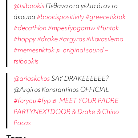
@tsibookis
Πέθανα στα γέλια όταν το
άκουσα
#bookispositivity
#greecetiktok
#decathlon
#mpesfypgamw
#funtok
#happy
#drake
#argyros
#iliovasilema
#memestiktok
♬ original sound –
tsibookis
@ariaskokos
SAY DRAKEEEEEE?
@Argiros Konstantinos OFFICIAL
#foryou
#fyp
♬ MEET YOUR PADRE –
PARTYNEXTDOOR & Drake & Chino
Pacas
Tags :