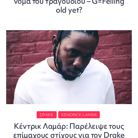
νόμα του τραγουδιού – G=Felling
old yet?
DRAKE
KENDRICK LAMAR
Κέντρικ Λαμάρ: Παρέλειψε τους
επίμαχους στίχους για τον Drake