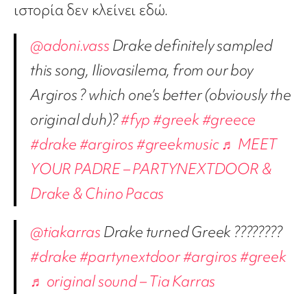
ιστορία δεν κλείνει εδώ.
@adoni.vass
Drake definitely sampled
this song, Iliovasilema, from our boy
Argiros ? which one’s better (obviously the
original duh)?
#fyp
#greek
#greece
#drake
#argiros
#greekmusic
♬ MEET
YOUR PADRE – PARTYNEXTDOOR &
Drake & Chino Pacas
@tiakarras
Drake turned Greek ????????
#drake
#partynextdoor
#argiros
#greek
♬ original sound – Tia Karras