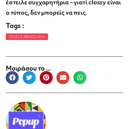
έστειλε συγχαρητήρια – γιατί classy είναι
ο τύπος, δεν μπορείς να πεις.
Tags :
GIGELE BÜNDCHEN
Μοιράσου το ...