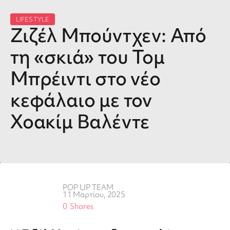
LIFESTYLE
Ζιζέλ Μπούντχεν: Από
τη «σκιά» του Τομ
Μπρέιντι στο νέο
κεφάλαιο με τον
Χοακίμ Βαλέντε
POP UP TEAM
11 Μαρτίου, 2025
0
Shares