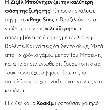
Η
Ζιζέλ Μπούντχεν ζει την καλύτερη
φάση της ζωής της!
Όπως αποκάλυψε
πηγή στο
«Page Six»,
η Βραζιλιάνα σταρ
νιώθει επιτέλους «
ελεύθερη
» και
απολαμβάνει τη ζωή της με τον Χοακίμ
Βαλέντε. Και να πεις ότι δεν το άξιζε; Μετά
από 13 χρόνια γάμου με τον Τομ Μπρέιντι,
κατά τα οποία ένιωθε ότι ζούσε «στη σκιά
του», τώρα έχει αφήσει πίσω της το
παρελθόν και έχει ανοίξει ένα εντελώς νέο
κεφάλαιο.
Η Ζιζέλ και ο
Χοακίμ
κρατούσαν χαμηλό