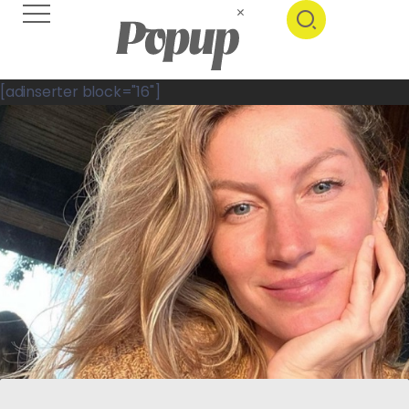
[adinserter block="16"]