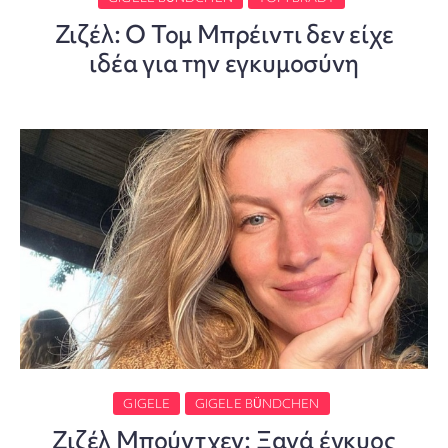
Ζιζέλ: Ο Τομ Μπρέιντι δεν είχε
ιδέα για την εγκυμοσύνη
GIGELE
GIGELE BÜNDCHEN
Ζιζέλ Μπούντχεν: Ξανά έγκυος