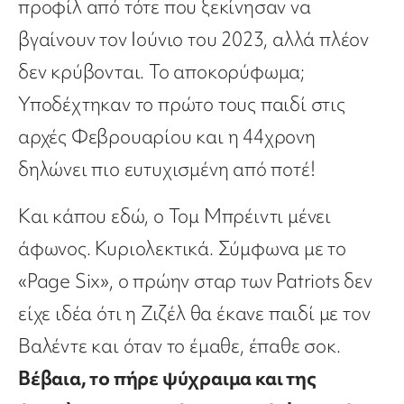
προφίλ από τότε που ξεκίνησαν να
βγαίνουν τον Ιούνιο του 2023, αλλά πλέον
δεν κρύβονται. Το αποκορύφωμα;
Υποδέχτηκαν το πρώτο τους παιδί στις
αρχές Φεβρουαρίου και η 44χρονη
δηλώνει πιο ευτυχισμένη από ποτέ!
Και κάπου εδώ, ο Τομ Μπρέιντι μένει
άφωνος. Κυριολεκτικά. Σύμφωνα με το
«Page Six», ο πρώην σταρ των Patriots δεν
είχε ιδέα ότι η Ζιζέλ θα έκανε παιδί με τον
Βαλέντε και όταν το έμαθε, έπαθε σοκ.
Βέβαια, το πήρε ψύχραιμα και της