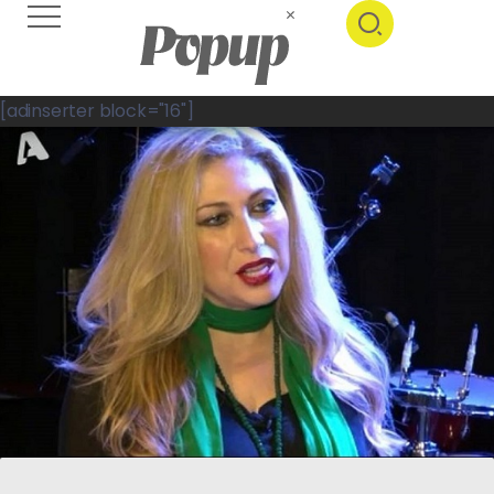
[adinserter block="16"]