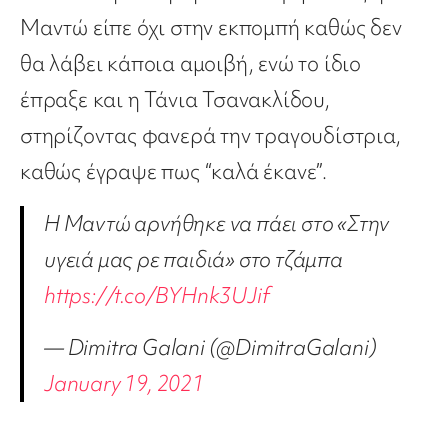
Μαντώ είπε όχι στην εκπομπή καθώς δεν
θα λάβει κάποια αμοιβή, ενώ το ίδιο
έπραξε και η Τάνια Τσανακλίδου,
στηρίζοντας φανερά την τραγουδίστρια,
καθώς έγραψε πως “καλά έκανε”.
Η Μαντώ αρνήθηκε να πάει στο «Στην
υγειά μας ρε παιδιά» στο τζάμπα
https://t.co/BYHnk3UJif
— Dimitra Galani (@DimitraGalani)
January 19, 2021