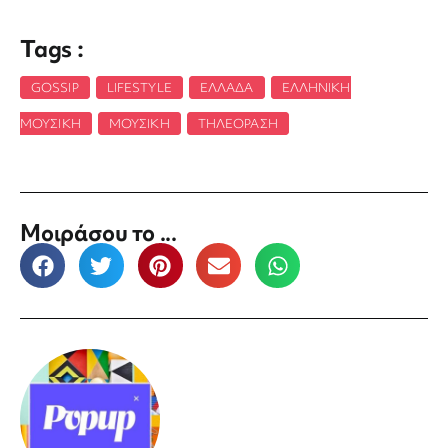
Tags :
GOSSIP
,
LIFESTYLE
,
ΕΛΛΆΔΑ
,
ΕΛΛΗΝΙΚΉ
ΜΟΥΣΙΚΉ
,
ΜΟΥΣΙΚΉ
,
ΤΗΛΕΌΡΑΣΗ
Μοιράσου το ...