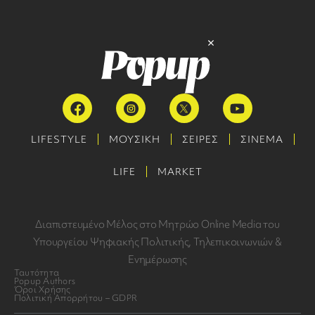
LIFESTYLE
ΜΟΥΣΙΚΗ
ΣΕΙΡΕΣ
ΣΙΝΕΜΑ
LIFE
MARKET
Διαπιστευμένο Μέλος στο Μητρώο Online Media του
Υπουργείου Ψηφιακής Πολιτικής, Τηλεπικοινωνιών &
Ενημέρωσης
Ταυτότητα
Popup Authors
Όροι Χρήσης
Πολιτική Απορρήτου – GDPR