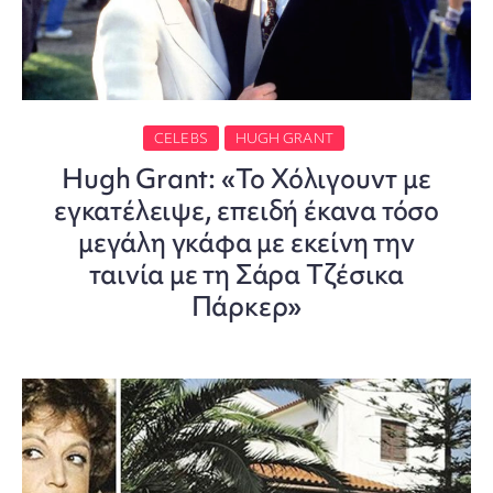
CELEBS
HUGH GRANT
Hugh Grant: «Το Χόλιγουντ με
εγκατέλειψε, επειδή έκανα τόσο
μεγάλη γκάφα με εκείνη την
ταινία με τη Σάρα Τζέσικα
Πάρκερ»