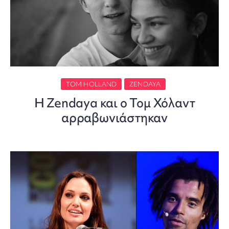
TOM HOLLAND
ZENDAYA
Η Zendaya και ο Τομ Χόλαντ
αρραβωνιάστηκαν