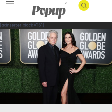
[adinserter block="16"]