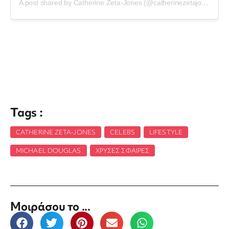
A post shared by Catherine Zeta-Jones (@catherinezetajones)
Tags :
CATHERINE ZETA-JONES
,
CELEBS
,
LIFESTYLE
,
MICHAEL DOUGLAS
,
ΧΡΥΣΈΣ ΣΦΑΊΡΕΣ
Μοιράσου το ...