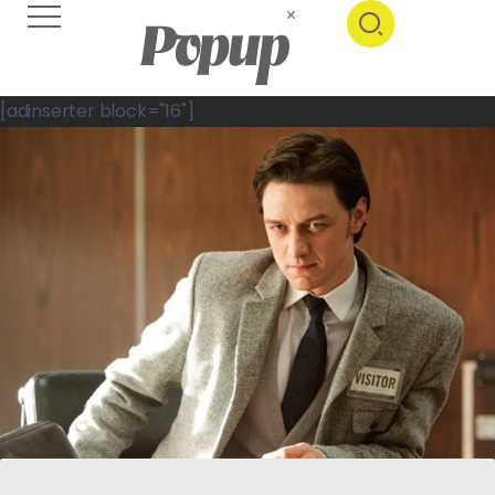
[adinserter block="16"]