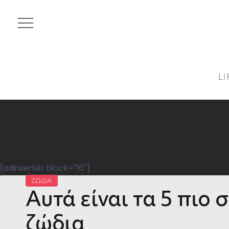
LI
[adinserter block="16"]
ΖΩΔΙΑ
Αυτά είναι τα 5 πιο
ζώδια