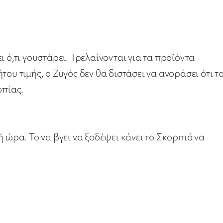
 ό,τι γουστάρει. Τρελαίνονται για τα προϊόντα
ου τιμής, ο Ζυγός δεν θα διστάσει να αγοράσει ότι τ
οπίας.
ή ώρα. Το να βγει να ξοδέψει κάνει το Σκορπιό να