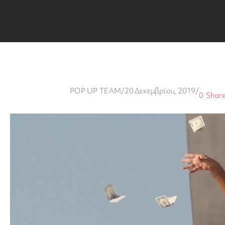
POP UP TEAM
/
20 Δεκεμβρίου, 2019
/
0
Shar