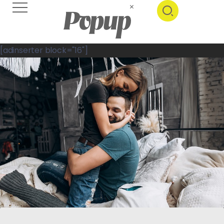
[adinserter block="16"]