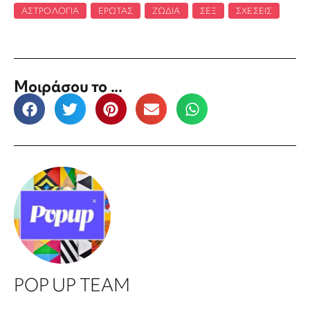
ΑΣΤΡΟΛΟΓΊΑ
,
ΈΡΩΤΑΣ
,
ΖΏΔΙΑ
,
ΣΕΞ
,
ΣΧΈΣΕΙΣ
Μοιράσου το ...
POP UP TEAM