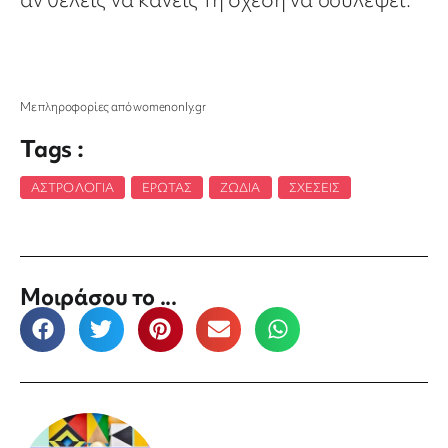
Με πληροφορίες από womenonly.gr
Tags :
ΑΣΤΡΟΛΟΓΊΑ
,
ΈΡΩΤΑΣ
,
ΖΏΔΙΑ
,
ΣΧΈΣΕΙΣ
Μοιράσου το ...