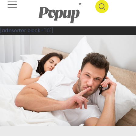
[adinserter block="16"]