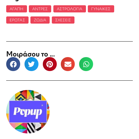
ΑΓΆΠΗ
,
ΆΝΤΡΕΣ
,
ΑΣΤΡΟΛΟΓΊΑ
,
ΓΥΝΑΊΚΕΣ
,
ΈΡΩΤΑΣ
,
ΖΏΔΙΑ
,
ΣΧΈΣΕΙΣ
Μοιράσου το ...