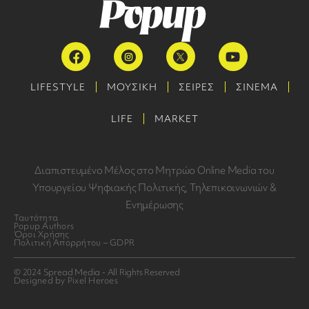
LIFESTYLE
ΜΟΥΣΙΚΗ
ΣΕΙΡΕΣ
ΣΙΝΕΜΑ
LIFE
MARKET
Διαπιστευμένο Μέλος στο Μητρώο Online Media του
Υπουργείου Ψηφιακής Πολιτικής, Τηλεπικοινωνιών &
Ενημέρωσης
Ταυτότητα
Popup Authors
Όροι Χρήσης
Πολιτική Απορρήτου – GDPR
© 2024 Spread Media - All Rights Reserved
Designed by Pixel Heroes