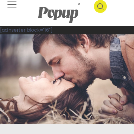
[adinserter block="16"]