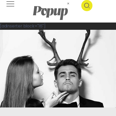
[adinserter block="16"]