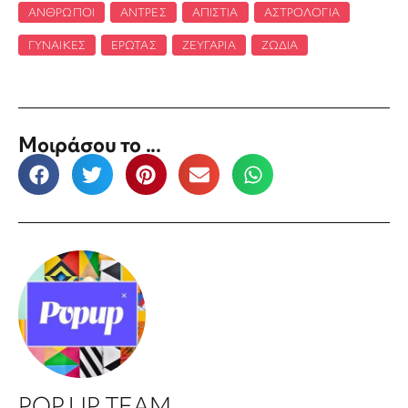
ΆΝΘΡΩΠΟΙ
,
ΆΝΤΡΕΣ
,
ΑΠΙΣΤΊΑ
,
ΑΣΤΡΟΛΟΓΊΑ
,
ΓΥΝΑΊΚΕΣ
,
ΈΡΩΤΑΣ
,
ΖΕΥΓΆΡΙΑ
,
ΖΏΔΙΑ
Μοιράσου το ...
POP UP TEAM