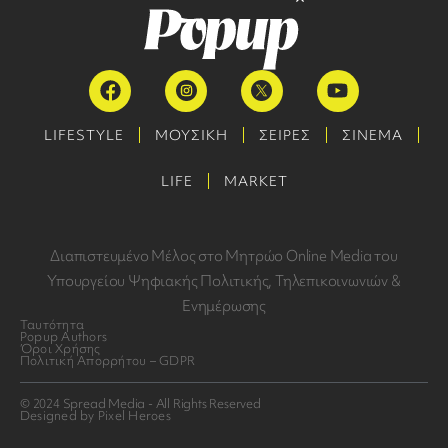
LIFESTYLE
ΜΟΥΣΙΚΗ
ΣΕΙΡΕΣ
ΣΙΝΕΜΑ
LIFE
MARKET
Διαπιστευμένο Μέλος στο Μητρώο Online Media του
Υπουργείου Ψηφιακής Πολιτικής, Τηλεπικοινωνιών &
Ενημέρωσης
Ταυτότητα
Popup Authors
Όροι Χρήσης
Πολιτική Απορρήτου – GDPR
© 2024 Spread Media - All Rights Reserved
Designed by Pixel Heroes