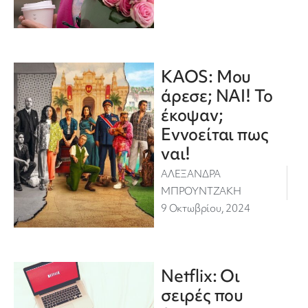
KAOS: Μου
άρεσε; ΝΑΙ! Το
έκοψαν;
Εννοείται πως
ναι!
ΑΛΕΞΑΝΔΡΑ
ΜΠΡΟΥΝΤΖΑΚΗ
9 Οκτωβρίου, 2024
Netflix: Οι
σειρές που