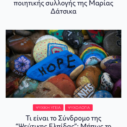
ποιητικής συλλογής της Μαρίας
Δάτσικα
ΨΥΧΙΚΉ ΥΓΕΊΑ
ΨΥΧΟΛΟΓΊΑ
Τι είναι το Σύνδρομο της
“Ψεύτικης Ελπίδας”: Μήπως το