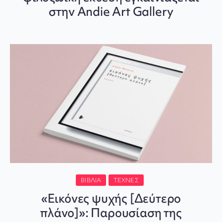
στην Andie Art Gallery
ΒΙΒΛΊΑ
ΤΈΧΝΕΣ
«Εικόνες ψυχής [Δεύτερο
πλάνο]»: Παρουσίαση της