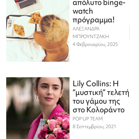
απόλυτο binge-
watch
πρόγραμμα!
ΑΛΕΞΑΝΔΡΑ
ΜΠΡΟΥΝΤΖΑΚΗ
4 Φεβρουαρίου, 2025
Lily Collins: Η
“μυστική” τελετή
του γάμου της
στο Κολοράντο
POP UP TEAM
8 Σεπτεμβρίου, 2021