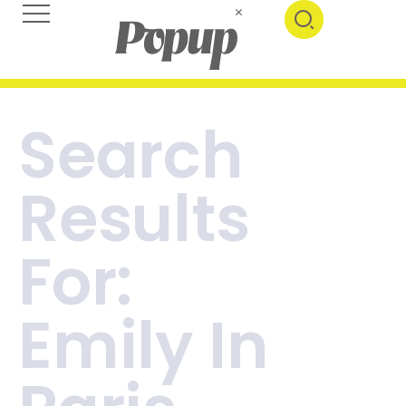
Search
Results
For:
Emily In