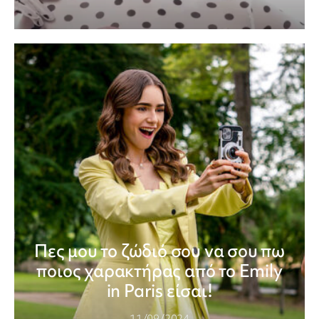
Πες μου το ζώδιό σου να σου πω
ποιος χαρακτήρας από το Emily
in Paris είσαι!
11/09/2024