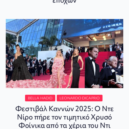
εποχών
BELLA HADID
LEONARDO DICAPRIO
Φεστιβάλ Καννών 2025: Ο Ντε
Νίρο πήρε τον τιμητικό Χρυσό
Φοίνικα από τα χέρια του Ντι