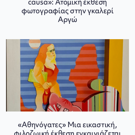
causa»: Ατομική έκθεση
φωτογραφίας στην γκαλερί
Αργώ
«Αθηνόγατες» Μια εικαστική,
φιλοζωική έκθεση εγκαινιάζεται