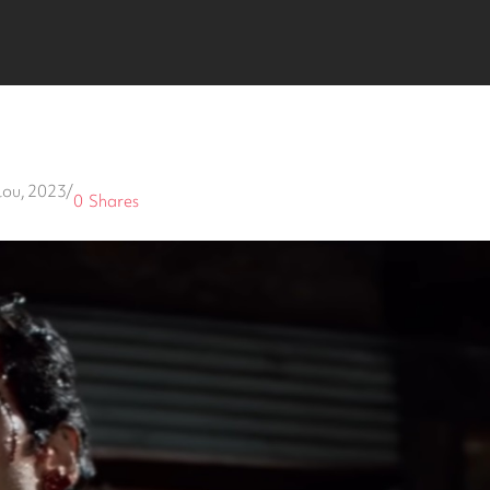
ου, 2023
/
0
Shares