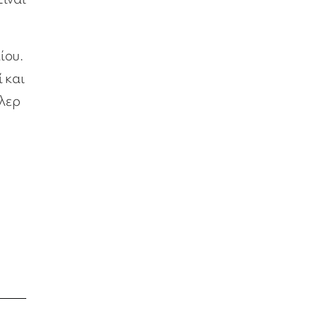
ίου.
 και
ιλερ