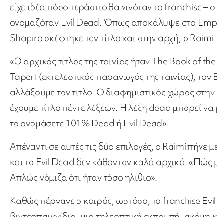
είχε ιδέα πόσο τεράστιο θα γινόταν το franchise – 
ονομαζόταν Evil Dead. Όπως αποκάλυψε στο Empir
Shapiro σκέφτηκε τον τίτλο και στην αρχή, ο Raimi 
«Ο αρχικός τίτλος της ταινίας ήταν The Book of th
Tapert (εκτελεστικός παραγωγός της ταινίας), τον 
αλλάξουμε τον τίτλο. Ο διαφημιστικός χώρος στην 
έχουμε τίτλο πέντε λέξεων. Η λέξη dead μπορεί να
το ονομάσετε 101% Dead ή Evil Dead».
Απέναντι σε αυτές τις δύο επιλογές, ο Raimi πήγε 
και το Evil Dead δεν κάθονταν καλά αρχικά. «Πώς 
Απλώς νόμιζα ότι ήταν τόσο ηλίθιο».
Καθώς πέρναγε ο καιρός, ωστόσο, το franchise Evil
βιντεοπαιχνίδια, μια τηλεοπτική εκπομπή, ακόμη κα