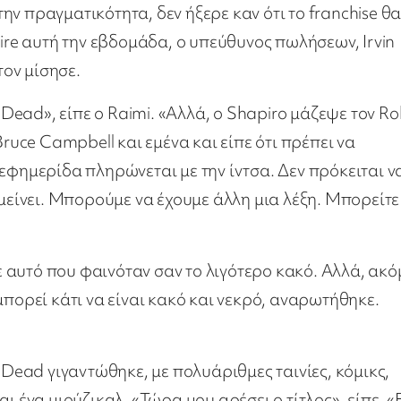
στην πραγματικότητα, δεν ήξερε καν ότι το franchise θ
e αυτή την εβδομάδα, ο υπεύθυνος πωλήσεων, Irvin
τον μίσησε.
e Dead», είπε ο Raimi. «Αλλά, ο Shapiro μάζεψε τον R
Bruce Campbell και εμένα και είπε ότι πρέπει να
εφημερίδα πληρώνεται με την ίντσα. Δεν πρόκειται ν
 μείνει. Μπορούμε να έχουμε άλλη μια λέξη. Μπορείτε
με αυτό που φαινόταν σαν το λιγότερο κακό. Αλλά, ακ
μπορεί κάτι να είναι κακό και νεκρό, αναρωτήθηκε.
 Dead γιγαντώθηκε, με πολυάριθμες ταινίες, κόμικς,
ι ένα μιούζικαλ. «Τώρα μου αρέσει ο τίτλος», είπε. «