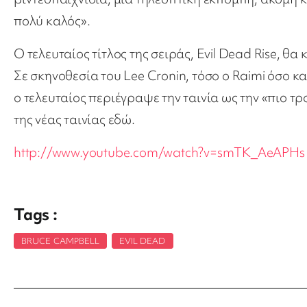
πολύ καλός».
Ο τελευταίος τίτλος της σειράς, Evil Dead Rise, θ
Σε σκηνοθεσία του Lee Cronin, τόσο ο Raimi όσο 
ο τελευταίος περιέγραψε την ταινία ως την «πιο τρο
της νέας ταινίας εδώ.
http://www.youtube.com/watch?v=smTK_AeAPHs
Tags :
BRUCE CAMPBELL
,
EVIL DEAD