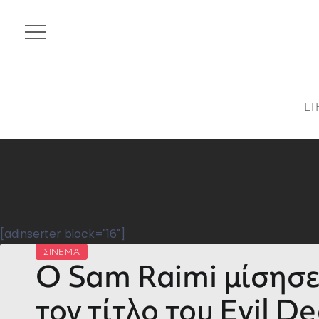
LI
[adinserter block="16"]
ΣΙΝΕΜΑ
Ο Sam Raimi μίσησε
τον τίτλο του Evil D