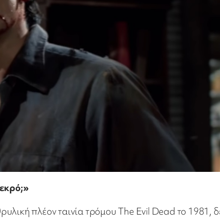
νεκρό;»
υλική πλέον ταινία τρόμου The Evil Dead το 1981, δ