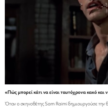
«Πώς μπορεί κάτι να είναι ταυτόχρονα κακό και 
Όταν ο σκηνοθέτης Sam Raimi δημιουργούσε την θρ