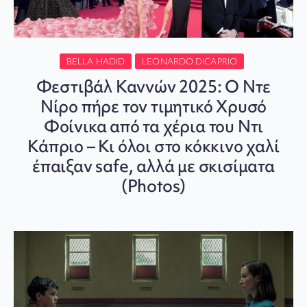
BELLA HADID
LEONARDO DICAPRIO
Φεστιβάλ Καννών 2025: Ο Ντε
Νίρο πήρε τον τιμητικό Χρυσό
Φοίνικα από τα χέρια του Ντι
Κάπριο – Κι όλοι στο κόκκινο χαλί
έπαιξαν safe, αλλά με σκισίματα
(Photos)