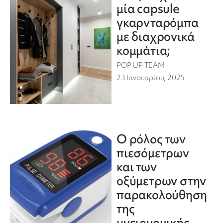
μία capsule
γκαρνταρόμπα
με διαχρονικά
κομμάτια;
POP UP TEAM
23 Ιανουαρίου, 2025
Ο ρόλος των
πιεσόμετρων
και των
οξύμετρων στην
παρακολούθηση
της
υγειονομικής