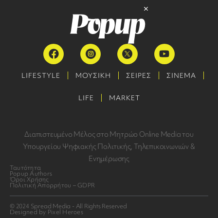
LIFESTYLE
ΜΟΥΣΙΚΗ
ΣΕΙΡΕΣ
ΣΙΝΕΜΑ
LIFE
MARKET
Διαπιστευμένο Μέλος στο Μητρώο Online Media του
Υπουργείου Ψηφιακής Πολιτικής, Τηλεπικοινωνιών &
Ενημέρωσης
Ταυτότητα
Popup Authors
Όροι Χρήσης
Πολιτική Απορρήτου – GDPR
© 2024 Spread Media - All Rights Reserved
Designed by Pixel Heroes