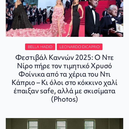
BELLA HADID
LEONARDO DICAPRIO
Φεστιβάλ Καννών 2025: Ο Ντε
Νίρο πήρε τον τιμητικό Χρυσό
Φοίνικα από τα χέρια του Ντι
Κάπριο – Κι όλοι στο κόκκινο χαλί
έπαιξαν safe, αλλά με σκισίματα
(Photos)