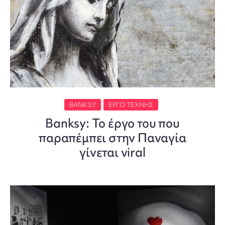
BANKSY
ΈΡΓΟ ΤΈΧΝΗΣ
Banksy: Το έργο του που
παραπέμπει στην Παναγία
γίνεται viral