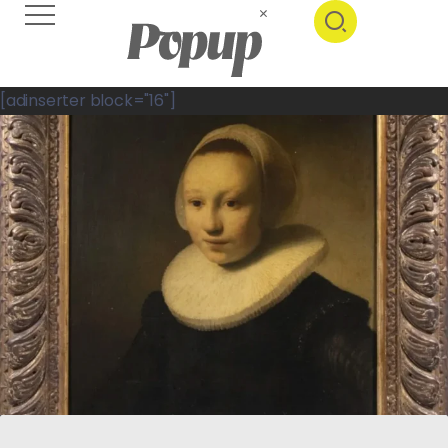
[adinserter block="16"]