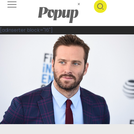
[adinserter block="16"]