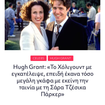
CELEBS
HUGH GRANT
Hugh Grant: «Το Χόλιγουντ με
εγκατέλειψε, επειδή έκανα τόσο
μεγάλη γκάφα με εκείνη την
ταινία με τη Σάρα Τζέσικα
Πάρκερ»