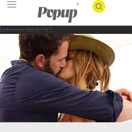
[adinserter block="16"]