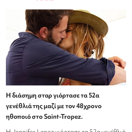
Η διάσημη σταρ γιόρτασε τα 52α
γενέθλιά της μαζί με τον 48χρονο
ηθοποιό στο Saint-Tropez.
Η Jennifer Lopez γιόρτασε τα 52α γενέθλιά