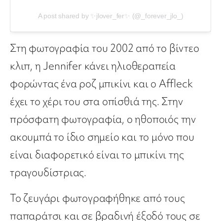
A post shared by ✨jlover_fer✨ (@_forever_jlo_)
Στη φωτογραφία του 2002 από το βίντεο
κλιπ, η Jennifer κάνει ηλιοθεραπεία
φορώντας ένα ροζ μπικίνι και ο Affleck
έχει το χέρι του στα οπίσθιά της. Στην
πρόσφατη φωτογραφία, ο ηθοποιός την
ακουμπά το ίδιο σημείο και το μόνο που
είναι διαφορετικό είναι το μπικίνι της
τραγουδίστριας.
Το ζευγάρι φωτογραφήθηκε από τους
παπαράτσι και σε βραδινή έξοδό τους σε