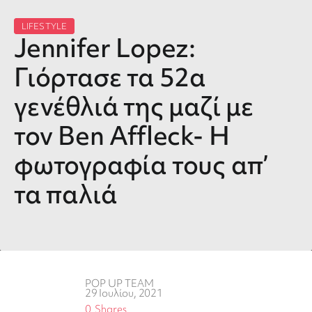
LIFESTYLE
Jennifer Lopez:
Γιόρτασε τα 52α
γενέθλιά της μαζί με
τον Ben Affleck- Η
φωτογραφία τους απ’
τα παλιά
POP UP TEAM
29 Ιουλίου, 2021
0
Shares