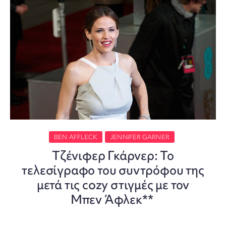
BEN AFFLECK
JENNIFER GARNER
Τζένιφερ Γκάρνερ: Το
τελεσίγραφο του συντρόφου της
μετά τις cozy στιγμές με τον
Μπεν Άφλεκ**