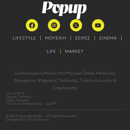
LIFESTYLE
ΜΟΥΣΙΚΗ
ΣΕΙΡΕΣ
ΣΙΝΕΜΑ
LIFE
MARKET
Διαπιστευμένο Μέλος στο Μητρώο Online Media του
Υπουργείου Ψηφιακής Πολιτικής, Τηλεπικοινωνιών &
Ενημέρωσης
Ταυτότητα
Popup Authors
Όροι Χρήσης
Πολιτική Απορρήτου – GDPR
© 2024 Spread Media - All Rights Reserved
Designed by Pixel Heroes