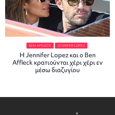
BEN AFFLECK
JENNIFER LOPEZ
Η Jennifer Lopez και ο Ben
Affleck κρατιούνται χέρι χέρι εν
μέσω διαζυγίου