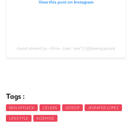
View this post on Instagram
A post shared by ⋆Ema⋆ {ꜱʜᴇ / ʜᴇʀ?️} (@jloverguarani)
Tags :
BEN AFFLECK
,
CELEBS
,
GOSSIP
,
JENNIFER LOPEZ
,
LIFESTYLE
,
ΚΌΣΜΟΣ