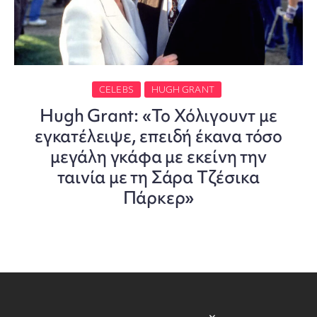
CELEBS
HUGH GRANT
Hugh Grant: «Το Χόλιγουντ με
εγκατέλειψε, επειδή έκανα τόσο
μεγάλη γκάφα με εκείνη την
ταινία με τη Σάρα Τζέσικα
Πάρκερ»