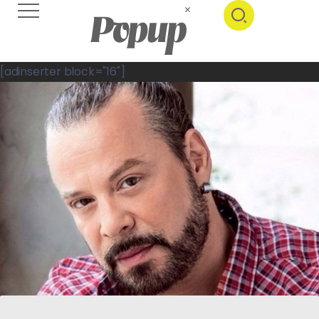
[adinserter block="16"]