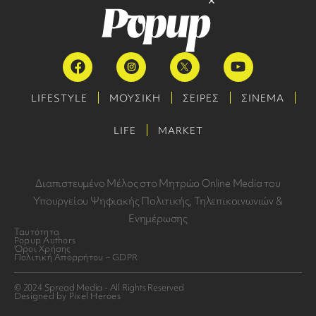
LIFESTYLE
ΜΟΥΣΙΚΗ
ΣΕΙΡΕΣ
ΣΙΝΕΜΑ
LIFE
MARKET
Διαπιστευμένο Μέλος στο Μητρώο Online Media του
Υπουργείου Ψηφιακής Πολιτικής, Τηλεπικοινωνιών &
Ενημέρωσης
Ταυτότητα
Popup Authors
Όροι Χρήσης
Πολιτική Απορρήτου – GDPR
© 2024 Spread Media - All Rights Reserved
Designed by Pixel Heroes