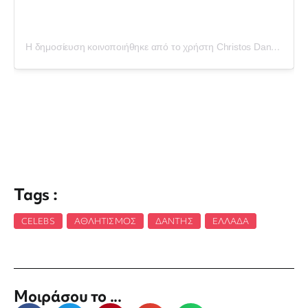
Η δημοσίευση κοινοποιήθηκε από το χρήστη Christos Dantis (@christosdantis)
Tags :
CELEBS
,
ΑΘΛΗΤΙΣΜΌΣ
,
ΔΆΝΤΗΣ
,
ΕΛΛΆΔΑ
Μοιράσου το ...