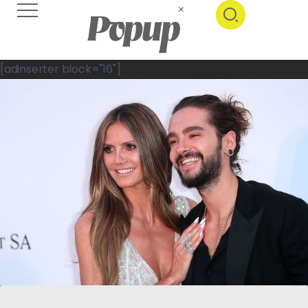
[adinserter block="16"]