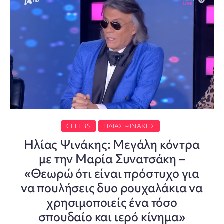
CELEBS
ΗΛΊΑΣ ΨΙΝΆΚΗΣ
Ηλίας Ψινάκης: Μεγάλη κόντρα
με την Μαρία Συνατσάκη –
«Θεωρώ ότι είναι πρόστυχο για
να πουλήσεις δυο ρουχαλάκια να
χρησιμοποιείς ένα τόσο
σπουδαίο και ιερό κίνημα»