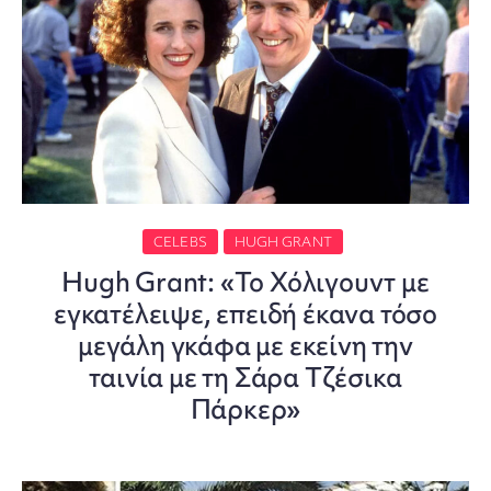
CELEBS
HUGH GRANT
Hugh Grant: «Το Χόλιγουντ με
εγκατέλειψε, επειδή έκανα τόσο
μεγάλη γκάφα με εκείνη την
ταινία με τη Σάρα Τζέσικα
Πάρκερ»