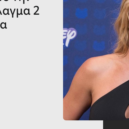
λαγμα 2
ια