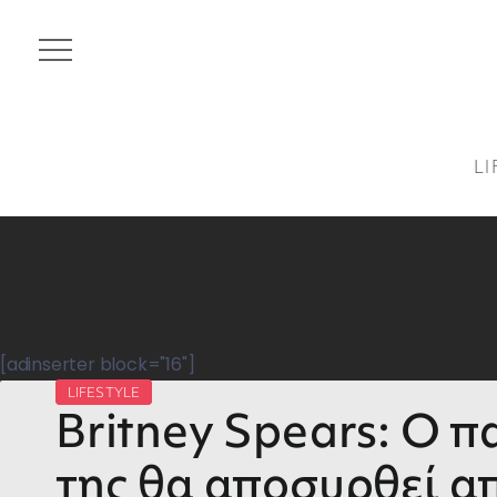
LI
[adinserter block="16"]
LIFESTYLE
Britney Spears: Ο π
της θα αποσυρθεί α