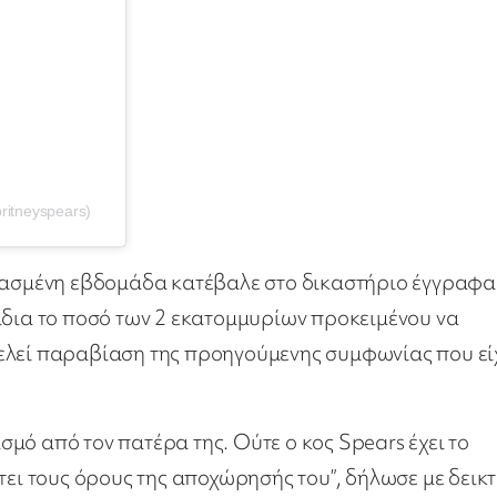
ritneyspears)
ερασμένη εβδομάδα κατέβαλε στο δικαστήριο έγγραφα
ίδια το ποσό των 2 εκατομμυρίων προκειμένου να
ελεί παραβίαση της προηγούμενης συμφωνίας που εί
ασμό από τον πατέρα της. Ούτε ο κος Spears έχει το
τει τους όρους της αποχώρησής του”, δήλωσε με δεικτ