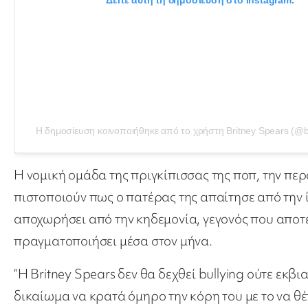
Η δημοσίευση κοινοποιήθηκε από το χρήστη Britney Spears (@b
Η νομική ομάδα της πριγκίπισσας της ποπ, την π
πιστοποιούν πως ο πατέρας της απαίτησε από την 
αποχωρήσει από την κηδεμονία, γεγονός που αποτ
πραγματοποιήσει μέσα στον μήνα.
“Η Britney Spears δεν θα δεχθεί bullying ούτε εκβι
δικαίωμα να κρατά όμηρο την κόρη του με το να θέ