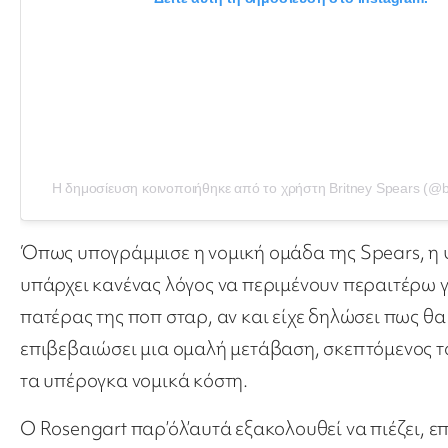
Η δημοσίευση κοινοποιήθηκε από το χρήστη Britney Spears (@b
Όπως υπογράμμισε η νομική ομάδα της Spears, η ψ
υπάρχει κανένας λόγος να περιμένουν περαιτέρω γ
πατέρας της ποπ σταρ, αν και είχε δηλώσει πως θ
επιβεβαιώσει μια ομαλή μετάβαση, σκεπτόμενος το
τα υπέρογκα νομικά κόστη.
Ο Rosengart παρ’όλ’αυτά εξακολουθεί να πιέζει, 