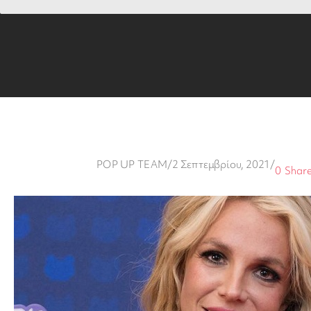
POP UP TEAM
/
2 Σεπτεμβρίου, 2021
/
0
Shar