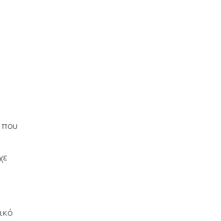
 που
χε
ικό