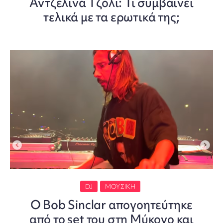
Αντζελίνα Τζολί: Τι συμβαίνει
τελικά με τα ερωτικά της;
DJ
ΜΟΥΣΙΚΉ
O Bob Sinclar απογοητεύτηκε
από το set του στη Μύκονο και