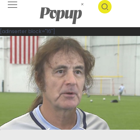
[adinserter block="16"]