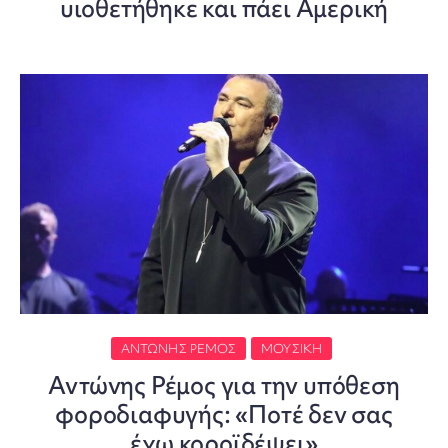
υιοθετήθηκε και πάει Αμερική
ΑΝΤΏΝΗΣ ΡΈΜΟΣ
ΜΟΥΣΙΚΉ
Αντώνης Ρέμος για την υπόθεση
φοροδιαφυγής: «Ποτέ δεν σας
έχω κοροϊδέψει»