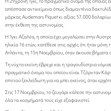
Η 29χρονη Ίγκι, το πραγματικό όνομα της οποίας εί
απέσπασε αντικείμενα όπως διαμαντένια δακτυλίδι
μάρκας Audemars Piquet κι αξίας 57.000 δολαρίω
στην έκθεση της αστυνομίας.
Η Ίγκι Αζαλέα, η οποία έχει μεγαλώσει στην Αυστρ
ηλικία 16 ετών, κατέθεσε στις αρχές ότι ήταν μόνη τ
Ατλάντα, τη 15η Νοεμβρίου, όταν άκουσε βήματα 
Τη νύχτα εκείνη έβρεχε και η τραγουδίστρια νόμισε
πραγματικό όνομα του οποίου είναι Τζόρνταν Κάρτ
σπιτιού ξεκλείδωτη για να μπει εκείνος, όταν ερχότ
Στις 17 Νοεμβρίου, το ζευγάρι κάλεσε την αστυνο
όλα τα κοσμήματά τους είχε εξαφανιστεί.