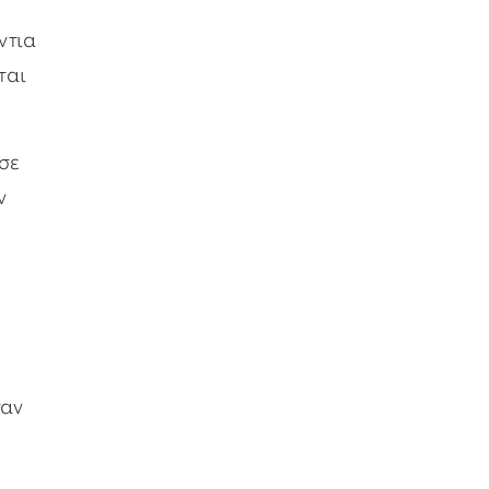
ντια
ται
 σε
ν
υ
γαν