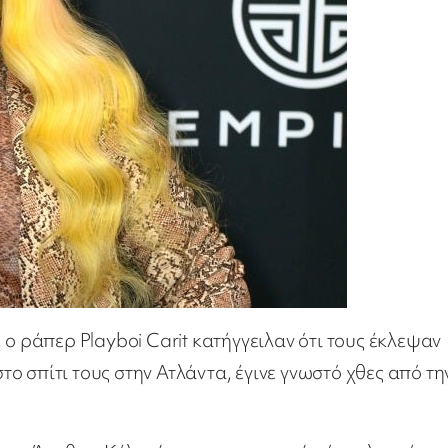
 ο ράπερ Playboi Carit κατήγγειλαν ότι τους έκλεψαν
 σπίτι τους στην Ατλάντα, έγινε γνωστό χθες από τη