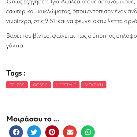
Όπως εξήγησε η Ίγκι Αζαλέα στους αστυνομικούς, μ
εσωτερικού κυκλώματος, όπου εντόπισαν έναν άνδρ
νωρίτερα, στις 9.51 και να φεύγει οκτώ λεπτά αργ
Βάσει του βίντεο, φαίνεται πως ο ύποπτος οπλοφ
γάντια.
Tags :
CELEBS
,
GOSSIP
,
LIFESTYLE
,
ΜΟΥΣΙΚΉ
Μοιράσου το ...