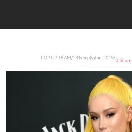
POP UP TEAM
/
24 Νοεμβρίου, 2019
/
0
Share