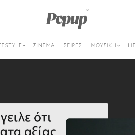
FESTYLE
ΣΙΝΕΜΑ
ΣΕΙΡΕΣ
ΜΟΥΣΙΚΗ
LI
γειλε ότι
ατα αξίας