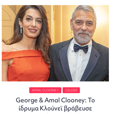
AMAL CLOONEY
CELEBS
George & Amal Clooney: Το
ίδρυμα Κλούνεϊ βράβευσε