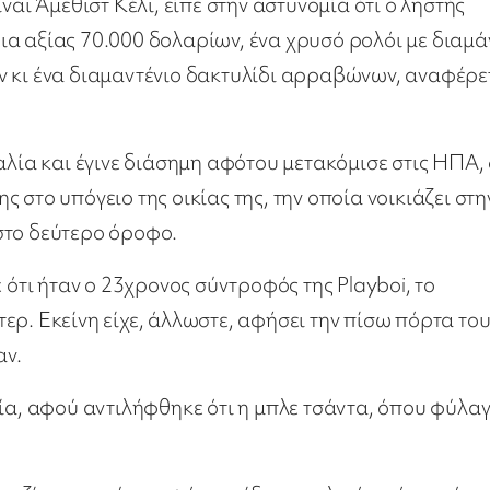
ναι Άμεθιστ Κέλι, είπε στην αστυνομία ότι ο ληστής
α αξίας 70.000 δολαρίων, ένα χρυσό ρολόι με διαμά
ν κι ένα διαμαντένιο δακτυλίδι αρραβώνων, αναφέρε
αλία και έγινε διάσημη αφότου μετακόμισε στις ΗΠΑ,
ης στο υπόγειο της οικίας της, την οποία νοικιάζει στη
στο δεύτερο όροφο.
 ότι ήταν ο 23χρονος σύντροφός της Playboi, το
ερ. Εκείνη είχε, άλλωστε, αφήσει την πίσω πόρτα το
αν.
μία, αφού αντιλήφθηκε ότι η μπλε τσάντα, όπου φύλα