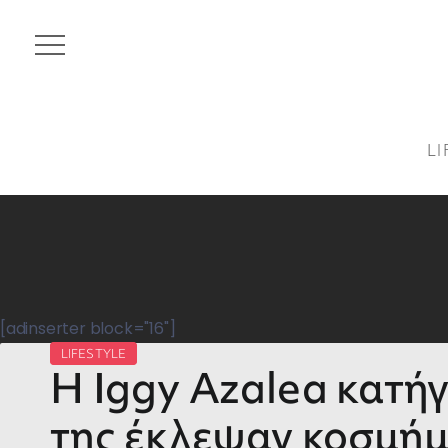
LI
[adinserter block="16"]
LIFESTYLE
Η Iggy Azalea κατήγ
της έκλεψαν κοσμήμ