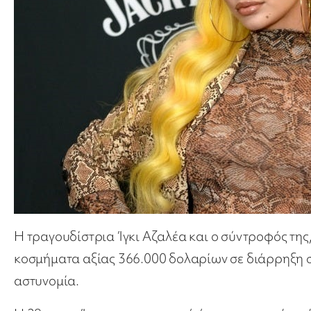
Η τραγουδίστρια Ίγκι Αζαλέα και ο σύντροφός της,
κοσμήματα αξίας 366.000 δολαρίων σε διάρρηξη στο
αστυνομία.