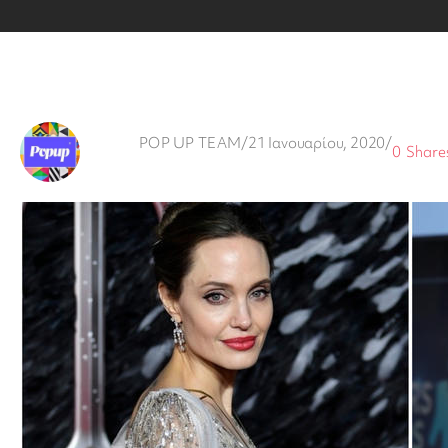
POP UP TEAM
/
21 Ιανουαρίου, 2020
/
0
Share