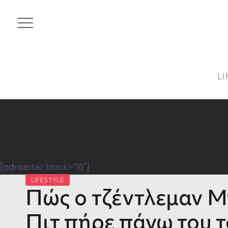
LI
[adinserter block="16"]
LIFESTYLE
Πώς ο τζέντλεμαν 
Πιτ πήρε πάνω του τ