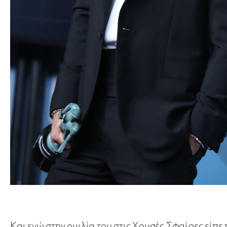
Και ενώ στην ομιλία του στις Χρυσές Σφαίρες είπ