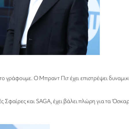
α το γράφουμε. Ο Μπραντ Πιτ έχει επιστρέψει δυναμι
ές Σφαίρες και SAGA, έχει βάλει πλώρη για τα Όσκαρ