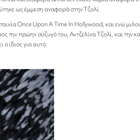
εύτηκε ως έμμεση αναφορά στην Τζολί.
ταινία Once Upon A Time In Hollywood, και ενώ μιλο
ος την πρώην σύζυγό του, Αντζελίνα Τζολί, και την κ
ι ο ίδιος για αυτό.